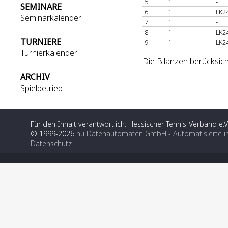
5
1
-
SEMINARE
6
1
LK2
Seminarkalender
7
1
-
8
1
LK2
TURNIERE
9
1
LK2
Turnierkalender
Die Bilanzen berücksich
ARCHIV
Spielbetrieb
Für den Inhalt verantwortlich: Hessischer Tennis-Verband e.V
© 1999-2026
nu Datenautomaten GmbH - Automatisierte i
Datenschutz