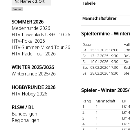
Tabelle
Mannschaftsführer
SOMMER 2026
Medenrunde 2026
Spieltermine - Winte
HTV-Löwenkids U8+/U10 26
HTV-Pokal 2026
Datum
Hal
HTV-Summer-Mixed Tour 26
Sa.
15.11.2025 16:00
Us
HTV-Padel Tour 2026
Sa.
13.12.2025 19:30
BÃ¼
Sa.
10.01.2026 19:30
Ste
WINTER 2025/2026
So.
08.02.2026 17:30
Ba
Winterrunde 2025/26
Sa.
28.02.2026 19:30
Ste
HOBBYRUNDE 2026
Spieler - Winter 2025
HTV-Hobby 2026
Rang
Mannschaft
LK
1
1
LK14
RLSW / BL
2
1
LK14
Bundesligen
3
1
LK14
Regionalligen
4
1
LK15
5
1
LK15