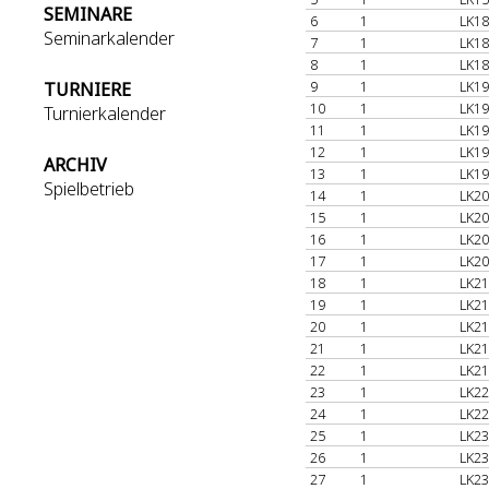
SEMINARE
6
1
LK18
Seminarkalender
7
1
LK18
8
1
LK18
9
1
LK19
TURNIERE
10
1
LK19
Turnierkalender
11
1
LK19
12
1
LK19
ARCHIV
13
1
LK19
Spielbetrieb
14
1
LK20
15
1
LK20
16
1
LK20
17
1
LK20
18
1
LK21
19
1
LK21
20
1
LK21
21
1
LK21
22
1
LK21
23
1
LK22
24
1
LK22
25
1
LK23
26
1
LK23
27
1
LK23