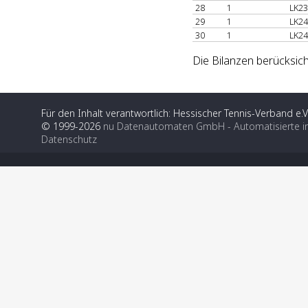
28
1
LK23
29
1
LK24
30
1
LK24
Die Bilanzen berücksich
Für den Inhalt verantwortlich: Hessischer Tennis-Verband e.V
© 1999-2026
nu Datenautomaten GmbH - Automatisierte i
Datenschutz