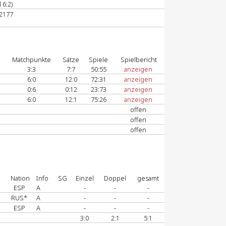
 6:2)
72177
Matchpunkte
Sätze
Spiele
Spielbericht
3:3
7:7
50:55
anzeigen
6:0
12:0
72:31
anzeigen
0:6
0:12
23:73
anzeigen
6:0
12:1
75:26
anzeigen
offen
offen
offen
Nation
Info
SG
Einzel
Doppel
gesamt
ESP
A
-
-
-
RUS*
A
-
-
-
ESP
A
-
-
-
3:0
2:1
5:1