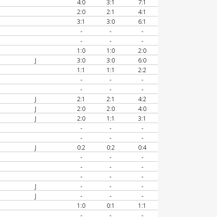
4:0
3:1
7:1
2:0
2:1
4:1
3:1
3:0
6:1
-
-
-
-
-
-
1:0
1:0
2:0
J
3:0
3:0
6:0
1:1
1:1
2:2
-
-
-
-
-
-
J
2:1
2:1
4:2
J
2:0
2:0
4:0
J
2:0
1:1
3:1
-
-
-
-
-
-
J
0:2
0:2
0:4
-
-
-
-
-
-
-
-
-
J
-
-
-
J
-
-
-
1:0
0:1
1:1
-
-
-