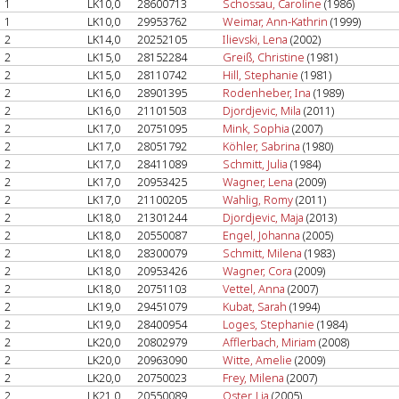
1
LK10,0
28600713
Schossau, Caroline
(1986)
1
LK10,0
29953762
Weimar, Ann-Kathrin
(1999)
2
LK14,0
20252105
Ilievski, Lena
(2002)
2
LK15,0
28152284
Greiß, Christine
(1981)
2
LK15,0
28110742
Hill, Stephanie
(1981)
2
LK16,0
28901395
Rodenheber, Ina
(1989)
2
LK16,0
21101503
Djordjevic, Mila
(2011)
2
LK17,0
20751095
Mink, Sophia
(2007)
2
LK17,0
28051792
Köhler, Sabrina
(1980)
2
LK17,0
28411089
Schmitt, Julia
(1984)
2
LK17,0
20953425
Wagner, Lena
(2009)
2
LK17,0
21100205
Wahlig, Romy
(2011)
2
LK18,0
21301244
Djordjevic, Maja
(2013)
2
LK18,0
20550087
Engel, Johanna
(2005)
2
LK18,0
28300079
Schmitt, Milena
(1983)
2
LK18,0
20953426
Wagner, Cora
(2009)
2
LK18,0
20751103
Vettel, Anna
(2007)
2
LK19,0
29451079
Kubat, Sarah
(1994)
2
LK19,0
28400954
Loges, Stephanie
(1984)
2
LK20,0
20802979
Afflerbach, Miriam
(2008)
2
LK20,0
20963090
Witte, Amelie
(2009)
2
LK20,0
20750023
Frey, Milena
(2007)
2
LK21,0
20550089
Oster, Lia
(2005)