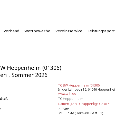
Verband
Wettbewerbe
Vereinsservice
Leistungssport
BW Heppenheim (01306)
en , Sommer 2026
TC BW Heppenheim (01306)
In der Lahrbach 19, 64646 Heppenhe
www.tc-h.de
chaft
TC Heppenheim
Damen (4er) - Gruppenliga Gr. 016
e
2. Platz
7:1 Punkte (Heim 4:0, Gast 3:1)