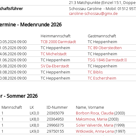
21:3 Matchpunkte (Einzel 15:1, Doppel
haftsführer
Schossau Caroline - Mobil: 01512 95
caroline-schossau@gmx.de
termine - Medenrunde 2026
Heimmannschaft
Gastmannschaft
0.05.2026 09:00
TCB 2000 Darmstadt
TC Heppenheim
1.05.2026 09:00
TC Heppenheim
TC 89 Oberstedten
4.06.2026 09:00
TC Michelstadt
TC Heppenheim
1.06.2026 09:00
TC Heppenheim
TSG 1846 Darmstadt II
6.08.2026 09:00
SV Da-Eberstadt
TC Heppenheim
3.08.2026 09:00
TC Heppenheim
TC Biblis
0.08.2026 09:00
TC Heppenheim
TC Eschersheim
er - Sommer 2026
Mannschaft
LK
ID-Nummer
Name, Vorname
1
LK3,0
20365079
Borbon Roca, Claudia
(2003)
1
LK8,0
20364953
Maksimova, Mariia
(2003)
1
LK8,0
29966375
Soler Valverde, Maria
(1999)
1
LK9,0
29750155
Witkowski, Anna-Lena
(1997)