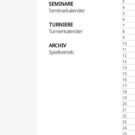
3
SEMINARE
4
Seminarkalender
5
6
TURNIERE
7
Turnierkalender
8
9
10
ARCHIV
11
Spielbetrieb
12
13
14
15
16
17
18
19
20
21
22
23
24
25