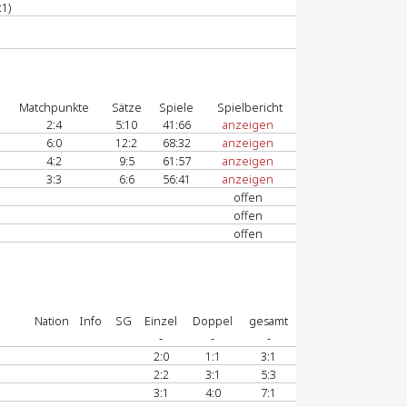
:1)
Matchpunkte
Sätze
Spiele
Spielbericht
2:4
5:10
41:66
anzeigen
6:0
12:2
68:32
anzeigen
4:2
9:5
61:57
anzeigen
3:3
6:6
56:41
anzeigen
offen
offen
offen
Nation
Info
SG
Einzel
Doppel
gesamt
-
-
-
2:0
1:1
3:1
2:2
3:1
5:3
3:1
4:0
7:1