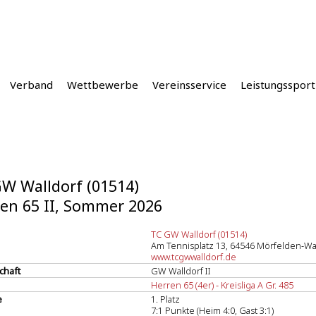
Verband
Wettbewerbe
Vereinsservice
Leistungssport
W Walldorf (01514)
en 65 II, Sommer 2026
TC GW Walldorf (01514)
Am Tennisplatz 13, 64546 Mörfelden-Wa
www.tcgwwalldorf.de
chaft
GW Walldorf II
Herren 65 (4er) - Kreisliga A Gr. 485
e
1. Platz
7:1 Punkte (Heim 4:0, Gast 3:1)