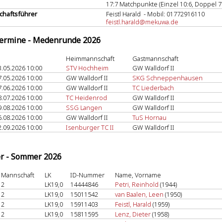
17:7 Matchpunkte (Einzel 10:6, Doppel 7
haftsführer
Feistl Harald - Mobil: 01772916110
feistl.harald@mekuwa.de
termine - Medenrunde 2026
Heimmannschaft
Gastmannschaft
3.05.2026 10:00
STV Hochheim
GW Walldorf II
7.05.2026 10:00
GW Walldorf II
SKG Schneppenhausen
7.06.2026 10:00
GW Walldorf II
TC Liederbach
8.07.2026 10:00
TC Heidenrod
GW Walldorf II
9.08.2026 10:00
SSG Langen
GW Walldorf II
6.08.2026 10:00
GW Walldorf II
TuS Hornau
2.09.2026 10:00
Isenburger TC II
GW Walldorf II
er - Sommer 2026
Mannschaft
LK
ID-Nummer
Name, Vorname
2
LK19,0
14444846
Petri, Reinhold
(1944)
2
LK19,0
15011542
van Baalen, Leen
(1950)
2
LK19,0
15911403
Feistl, Harald
(1959)
2
LK19,0
15811595
Lenz, Dieter
(1958)