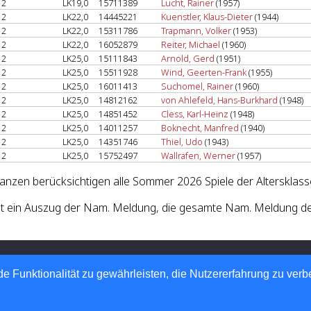
2
LK19,0
15711389
Lucht, Rainer
(1957)
2
LK22,0
14445221
Kuenstler, Klaus-Dieter
(1944)
2
LK22,0
15311786
Trapmann, Volker
(1953)
2
LK22,0
16052879
Reiter, Michael
(1960)
2
LK25,0
15111843
Arnold, Gerd
(1951)
2
LK25,0
15511928
Wind, Geerten-Frank
(1955)
2
LK25,0
16011413
Suchomel, Rainer
(1960)
2
LK25,0
14812162
von Ahlefeld, Hans-Burkhard
(1948)
2
LK25,0
14851452
Cless, Karl-Heinz
(1948)
2
LK25,0
14011257
Boknecht, Manfred
(1940)
2
LK25,0
14351746
Thiel, Udo
(1943)
2
LK25,0
15752497
Wallrafen, Werner
(1957)
lanzen berücksichtigen alle Sommer 2026 Spiele der Altersklass
st ein Auszug der Nam. Meldung, die gesamte Nam. Meldung de
 Tennis-Verband e.V.
 Automatisierte internetgestützte Netzwerklösungen
e Funktionalität zu gewährleisten, die Nutzererfahrung zu ver