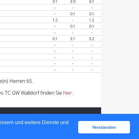
3:1
3:0
6:1
-
-
-
-
0:1
0:1
1:2
-
1:2
-
0:1
0:1
-
-
-
0:1
3:1
3:2
-
-
-
-
-
-
-
-
-
-
-
-
-
-
-
e(n) Herren 65.
s TC GW Walldorf finden Sie
hier
.
bessern und weitere Dienste und
Verstanden