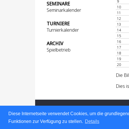
9
SEMINARE
10
Seminarkalender
11
12
TURNIERE
13
Turnierkalender
14
15
16
ARCHIV
17
Spielbetrieb
18
19
20
Die Bi
Dies i
Für den Inhalt verantwortlich: Hessischer
© 1999-2026
nu Datenautomaten GmbH -
Diese Internetseite verwendet Cookies, um die grundlegend
Datenschutz
Funktionen zur Verfügung zu stellen.
Details