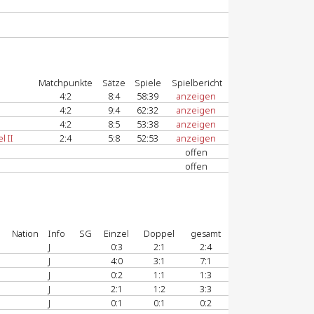
Matchpunkte
Sätze
Spiele
Spielbericht
4:2
8:4
58:39
anzeigen
4:2
9:4
62:32
anzeigen
4:2
8:5
53:38
anzeigen
 II
2:4
5:8
52:53
anzeigen
offen
offen
Nation
Info
SG
Einzel
Doppel
gesamt
J
0:3
2:1
2:4
J
4:0
3:1
7:1
J
0:2
1:1
1:3
J
2:1
1:2
3:3
J
0:1
0:1
0:2