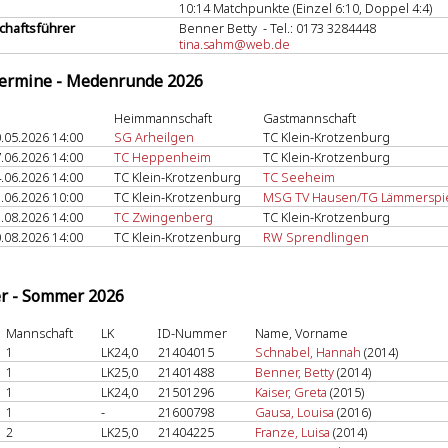
10:14 Matchpunkte (Einzel 6:10, Doppel 4:4)
haftsführer
Benner Betty - Tel.: 0173 3284448
tina.sahm@web.de
termine - Medenrunde 2026
Heimmannschaft
Gastmannschaft
.05.2026 14:00
SG Arheilgen
TC Klein-Krotzenburg
.06.2026 14:00
TC Heppenheim
TC Klein-Krotzenburg
.06.2026 14:00
TC Klein-Krotzenburg
TC Seeheim
.06.2026 10:00
TC Klein-Krotzenburg
MSG TV Hausen/TG Lämmerspiel
.08.2026 14:00
TC Zwingenberg
TC Klein-Krotzenburg
.08.2026 14:00
TC Klein-Krotzenburg
RW Sprendlingen
er - Sommer 2026
Mannschaft
LK
ID-Nummer
Name, Vorname
1
LK24,0
21404015
Schnabel, Hannah
(2014)
1
LK25,0
21401488
Benner, Betty
(2014)
1
LK24,0
21501296
Kaiser, Greta
(2015)
1
-
21600798
Gausa, Louisa
(2016)
2
LK25,0
21404225
Franze, Luisa
(2014)