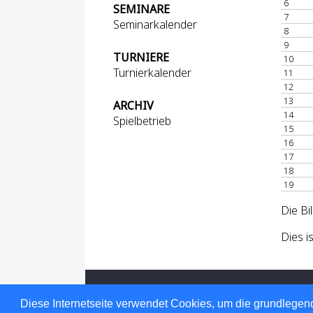
6
SEMINARE
7
Seminarkalender
8
9
TURNIERE
10
Turnierkalender
11
12
13
ARCHIV
14
Spielbetrieb
15
16
17
18
19
Die Bi
Dies i
Für den Inhalt verantwortlich: Hessischer
© 1999-2026
nu Datenautomaten GmbH -
Diese Internetseite verwendet Cookies, um die grundlegend