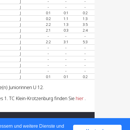
J
-
-
-
J
-
-
-
J
0:1
0:1
0:2
J
0:2
1:1
1:3
J
2:2
1:3
3:5
J
2:1
0:3
2:4
J
-
-
-
J
2:2
3:1
5:3
J
-
-
-
J
-
-
-
J
-
-
-
J
-
-
-
J
-
-
-
J
0:1
0:1
0:2
(n) Juniorinnen U 12.
 1. TC Klein-Krotzenburg finden Sie
hier
.
bessern und weitere Dienste und