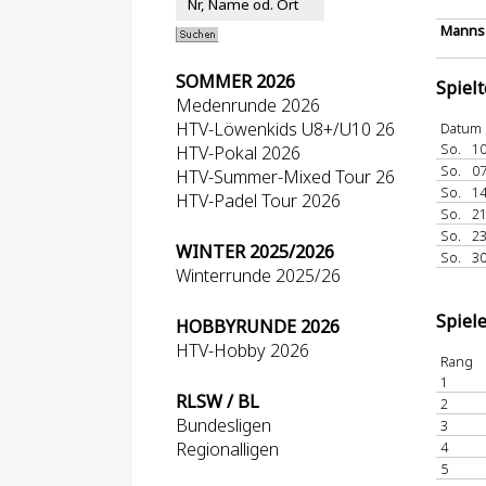
Mannsc
SOMMER 2026
Spiel
Medenrunde 2026
HTV-Löwenkids U8+/U10 26
Datum
So.
10
HTV-Pokal 2026
So.
07
HTV-Summer-Mixed Tour 26
So.
14
HTV-Padel Tour 2026
So.
21
So.
23
WINTER 2025/2026
So.
30
Winterrunde 2025/26
Spiel
HOBBYRUNDE 2026
HTV-Hobby 2026
Rang
1
RLSW / BL
2
Bundesligen
3
Regionalligen
4
5