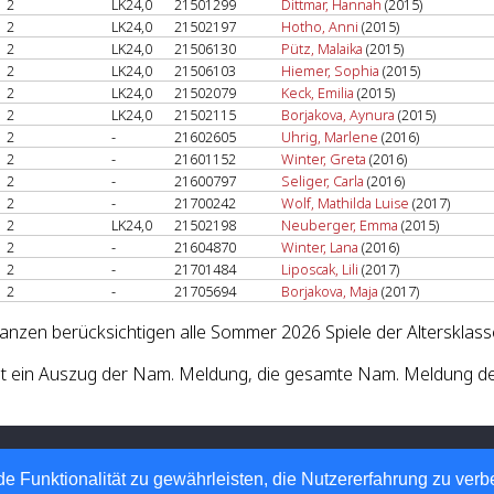
2
LK24,0
21501299
Dittmar, Hannah
(2015)
2
LK24,0
21502197
Hotho, Anni
(2015)
2
LK24,0
21506130
Pütz, Malaika
(2015)
2
LK24,0
21506103
Hiemer, Sophia
(2015)
2
LK24,0
21502079
Keck, Emilia
(2015)
2
LK24,0
21502115
Borjakova, Aynura
(2015)
2
-
21602605
Uhrig, Marlene
(2016)
2
-
21601152
Winter, Greta
(2016)
2
-
21600797
Seliger, Carla
(2016)
2
-
21700242
Wolf, Mathilda Luise
(2017)
2
LK24,0
21502198
Neuberger, Emma
(2015)
2
-
21604870
Winter, Lana
(2016)
2
-
21701484
Liposcak, Lili
(2017)
2
-
21705694
Borjakova, Maja
(2017)
lanzen berücksichtigen alle Sommer 2026 Spiele der Altersklasse
st ein Auszug der Nam. Meldung, die gesamte Nam. Meldung des
 Tennis-Verband e.V.
 Automatisierte internetgestützte Netzwerklösungen
e Funktionalität zu gewährleisten, die Nutzererfahrung zu ver