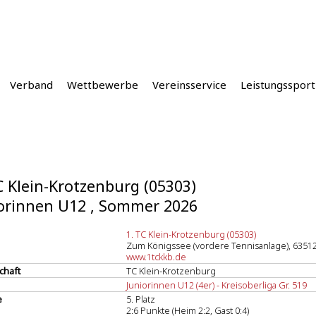
Verband
Wettbewerbe
Vereinsservice
Leistungssport
C Klein-Krotzenburg (05303)
orinnen U12 , Sommer 2026
1. TC Klein-Krotzenburg (05303)
Zum Königssee (vordere Tennisanlage), 6351
www.1tckkb.de
chaft
TC Klein-Krotzenburg
Juniorinnen U12 (4er) - Kreisoberliga Gr. 519
e
5. Platz
2:6 Punkte (Heim 2:2, Gast 0:4)