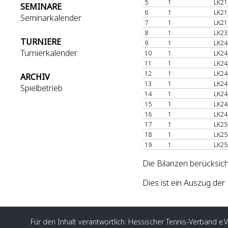
5
1
LK21
SEMINARE
6
1
LK21
Seminarkalender
7
1
LK21
8
1
LK23
TURNIERE
9
1
LK24
Turnierkalender
10
1
LK24
11
1
LK24
12
1
LK24
ARCHIV
13
1
LK24
Spielbetrieb
14
1
LK24
15
1
LK24
16
1
LK24
17
1
LK25
18
1
LK25
19
1
LK25
Die Bilanzen berücksich
Dies ist ein Auszug d
Für den Inhalt verantwortlich: Hessischer Tennis-Verband e.V