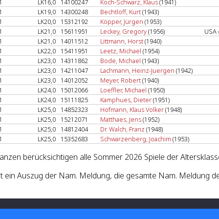
1
LK16,0
14100247
Koch-Schwarz, Klaus
(1941)
1
LK19,0
14300248
Bechtloff, Kurt
(1943)
1
LK20,0
15312192
Köpper, Jürgen
(1953)
1
LK21,0
15611951
Leckey, Gregory
(1956)
USA 
1
LK21,0
14011512
Littmann, Horst
(1940)
1
LK22,0
15411951
Leetz, Michael
(1954)
1
LK23,0
14311862
Bode, Michael
(1943)
1
LK23,0
14211047
Lachmann, Heinz-Juergen
(1942)
1
LK23,0
14012052
Meyer, Robert
(1940)
1
LK24,0
15012066
Loeffler, Michael
(1950)
1
LK24,0
15111825
Kamphues, Dieter
(1951)
1
LK25,0
14852323
Hofmann, Klaus Volker
(1948)
1
LK25,0
15212071
Matthaes, Jens
(1952)
1
LK25,0
14812404
Dr. Walch, Franz
(1948)
1
LK25,0
15352683
Schwarzenberg, Joachim
(1953)
lanzen berücksichtigen alle Sommer 2026 Spiele der Altersklass
st ein Auszug der Nam. Meldung, die gesamte Nam. Meldung de
 Tennis-Verband e.V.