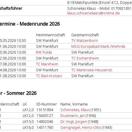
6:18 Matchpunkte (Einzel 4:12, Doppel
haftsführer
Schönekäs Klaus - Mobil: 0170921831
klaus.schoenekaes@online.de
termine - Medenrunde 2026
Heimmannschaft
Gastmannschaft
5.05.2026 10:30
SW Frankfurt
TV Watzenborn
1.06.2026 10:00
SW Frankfurt
MSG Europabad Marb./Wehrda
5.06.2026 10:00
RW Fulda
SW Frankfurt
2.06.2026 10:00
SW Frankfurt
TC Eschersheim
7.08.2026 10:00
TC Marxheim
SW Frankfurt
4.08.2026 10:00
SW Frankfurt
TC Martinsee Heusenst.
1.08.2026 10:00
TC Bad Arolsen
SW Frankfurt
er - Sommer 2026
Mannschaft
LK
ID-Nummer
Name, Vorname
1
LK12,0
15151894
Schönekäs, Klaus
(1951)
1
LK12,0
15600127
Dustmann, Jan
(1956)
1
LK15,0
14802046
Dr. Vogt, Jürgen
(1948)
1
LK16,0
14311760
Gengnagel, Heinz-Otto
(1943)