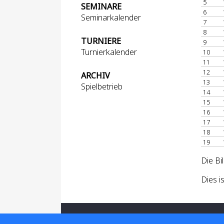
5
SEMINARE
6
Seminarkalender
7
8
TURNIERE
9
Turnierkalender
10
11
12
ARCHIV
13
Spielbetrieb
14
15
16
17
18
19
Die Bi
Dies i
Für den Inhalt verantwortlich: Hessischer