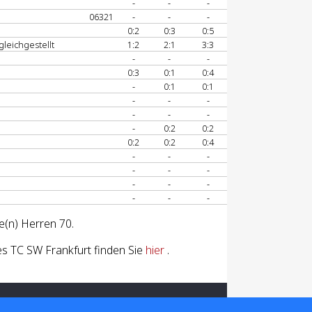
-
-
-
06321
-
-
-
0:2
0:3
0:5
gleichgestellt
1:2
2:1
3:3
-
-
-
0:3
0:1
0:4
-
0:1
0:1
-
-
-
-
-
-
-
0:2
0:2
0:2
0:2
0:4
-
-
-
-
-
-
-
-
-
-
-
-
e(n) Herren 70.
s TC SW Frankfurt finden Sie
hier
.