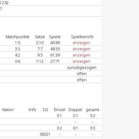
 2:6)
7
Matchpunkte
Sätze
Spiele
Spielbericht
1:5
2:10
40:69
anzeigen
3:3
7:7
48:55
anzeigen
4:2
9:5
61:39
anzeigen
0:6
1:12
27:71
anzeigen
zurückgezogen
offen
offen
Nation
Info
SG
Einzel
Doppel
gesamt
3:1
2:1
5:2
-
-
-
0:2
0:1
0:3
06321
-
-
-