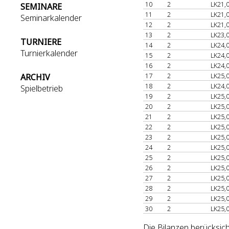
10
2
LK21,
SEMINARE
11
2
LK21,
Seminarkalender
12
2
LK21,
13
2
LK23,
TURNIERE
14
2
LK24,
Turnierkalender
15
2
LK24,
16
2
LK24,
17
2
LK25,
ARCHIV
18
2
LK24,
Spielbetrieb
19
2
LK25,
20
2
LK25,
21
2
LK25,
22
2
LK25,
23
2
LK25,
24
2
LK25,
25
2
LK25,
26
2
LK25,
27
2
LK25,
28
2
LK25,
29
2
LK25,
30
2
LK25,
Die Bilanzen berücksich