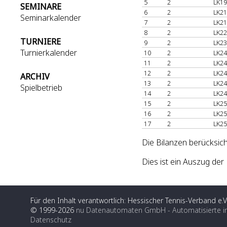
5
2
LK19
SEMINARE
6
2
LK21
Seminarkalender
7
2
LK21
8
2
LK22
TURNIERE
9
2
LK23
Turnierkalender
10
2
LK24
11
2
LK24
12
2
LK24
ARCHIV
13
2
LK24
Spielbetrieb
14
2
LK24
15
2
LK25
16
2
LK25
17
2
LK25
Die Bilanzen berücksic
Dies ist ein Auszug de
Für den Inhalt verantwortlich: Hessischer Tennis-Verband e.V
© 1999-2026
nu Datenautomaten GmbH - Automatisierte i
Datenschutz