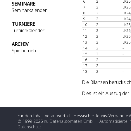
6
2
LK25
SEMINARE
7
2
LK25
Seminarkalender
8
2
LK24
9
2
LK24
TURNIERE
10
2
LK25
Turnierkalender
11
2
LK25
12
2
LK25
13
2
LK25
ARCHIV
14
2
-
Spielbetrieb
15
2
-
16
2
-
17
2
-
18
2
-
Die Bilanzen berücksich
Dies ist ein Auszug d
Für den Inhalt verantwortlich: Hessischer Tennis-Verband e.V
© 1999-2026
nu Datenautomaten GmbH - Automatisierte i
Datenschutz