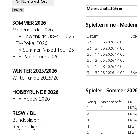
Mannschaftsführer
SOMMER 2026
Spieltermine - Meden
Medenrunde 2026
HTV-Löwenkids U8+/U10 26
Datum
Spi
So.
10.05.2026 14:00
HTV-Pokal 2026
So.
31.05.2026 14:00
HTV-Summer-Mixed Tour 26
So.
14.06.2026 14:00
HTV-Padel Tour 2026
So.
21.06.2026 14:00
So.
16.08.2026 14:00
WINTER 2025/2026
So.
30.08.2026 14:00
SKV
Winterrunde 2025/26
Spieler - Sommer 202
HOBBYRUNDE 2026
HTV-Hobby 2026
Rang
Mannschaft
LK
1
1
LK24
RLSW / BL
2
1
LK24
Bundesligen
3
1
LK24
Regionalligen
4
1
LK24
5
2
LK24