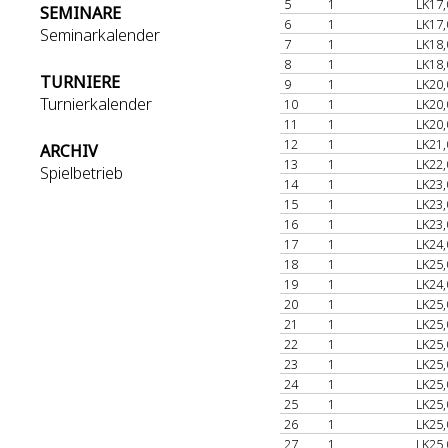
5
1
LK17,
SEMINARE
6
1
LK17,
Seminarkalender
7
1
LK18,
8
1
LK18,
TURNIERE
9
1
LK20,
Turnierkalender
10
1
LK20,
11
1
LK20,
12
1
LK21,
ARCHIV
13
1
LK22,
Spielbetrieb
14
1
LK23,
15
1
LK23,
16
1
LK23,
17
1
LK24,
18
1
LK25,
19
1
LK24,
20
1
LK25,
21
1
LK25,
22
1
LK25,
23
1
LK25,
24
1
LK25,
25
1
LK25,
26
1
LK25,
27
1
LK25,