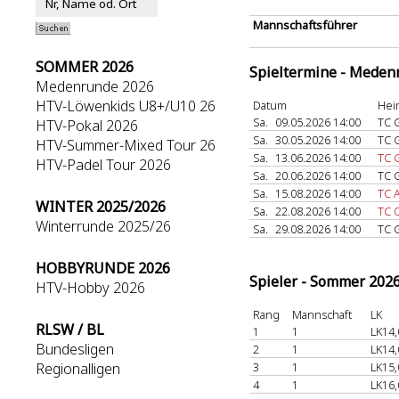
Mannschaftsführer
SOMMER 2026
Spieltermine - Meden
Medenrunde 2026
HTV-Löwenkids U8+/U10 26
Datum
Hei
Sa.
09.05.2026 14:00
TC 
HTV-Pokal 2026
Sa.
30.05.2026 14:00
TC 
HTV-Summer-Mixed Tour 26
Sa.
13.06.2026 14:00
TC 
HTV-Padel Tour 2026
Sa.
20.06.2026 14:00
TC 
Sa.
15.08.2026 14:00
TC 
WINTER 2025/2026
Sa.
22.08.2026 14:00
TC 
Winterrunde 2025/26
Sa.
29.08.2026 14:00
TC 
HOBBYRUNDE 2026
Spieler - Sommer 202
HTV-Hobby 2026
Rang
Mannschaft
LK
RLSW / BL
1
1
LK14,
Bundesligen
2
1
LK14,
Regionalligen
3
1
LK15,
4
1
LK16,