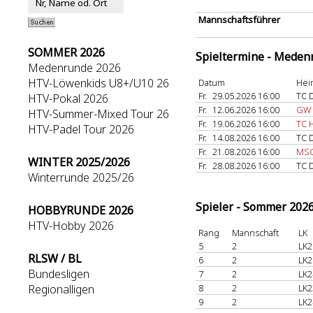
Mannschaftsführer
SOMMER 2026
Spieltermine - Meden
Medenrunde 2026
HTV-Löwenkids U8+/U10 26
Datum
Hei
Fr.
29.05.2026 16:00
TC 
HTV-Pokal 2026
Fr.
12.06.2026 16:00
GW 
HTV-Summer-Mixed Tour 26
Fr.
19.06.2026 16:00
TC 
HTV-Padel Tour 2026
Fr.
14.08.2026 16:00
TC 
Fr.
21.08.2026 16:00
MSG
WINTER 2025/2026
Fr.
28.08.2026 16:00
TC 
Winterrunde 2025/26
Spieler - Sommer 202
HOBBYRUNDE 2026
HTV-Hobby 2026
Rang
Mannschaft
LK
5
2
LK2
RLSW / BL
6
2
LK2
Bundesligen
7
2
LK2
Regionalligen
8
2
LK2
9
2
LK2