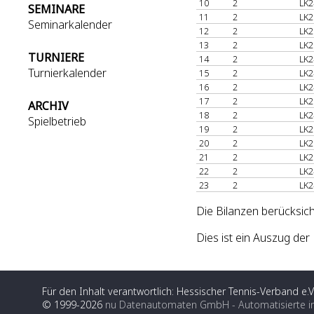
10
2
LK2
SEMINARE
11
2
LK2
Seminarkalender
12
2
LK2
13
2
LK2
TURNIERE
14
2
LK2
Turnierkalender
15
2
LK2
16
2
LK2
17
2
LK2
ARCHIV
18
2
LK2
Spielbetrieb
19
2
LK2
20
2
LK2
21
2
LK2
22
2
LK2
23
2
LK2
Die Bilanzen berücksich
Dies ist ein Auszug de
Für den Inhalt verantwortlich: Hessischer Tennis-Verband e.V
© 1999-2026
nu Datenautomaten GmbH - Automatisierte i