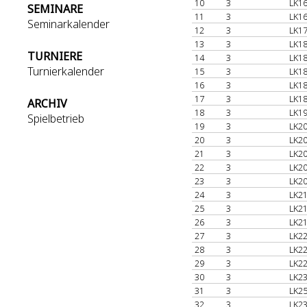
10
3
LK16
SEMINARE
11
3
LK16
Seminarkalender
12
3
LK17
13
3
LK18
TURNIERE
14
3
LK18
Turnierkalender
15
3
LK18
16
3
LK18
17
3
LK18
ARCHIV
18
3
LK19
Spielbetrieb
19
3
LK20
20
3
LK20
21
3
LK20
22
3
LK20
23
3
LK20
24
3
LK21
25
3
LK21
26
3
LK21
27
3
LK22
28
3
LK22
29
3
LK22
30
3
LK23
31
3
LK25
32
3
LK23