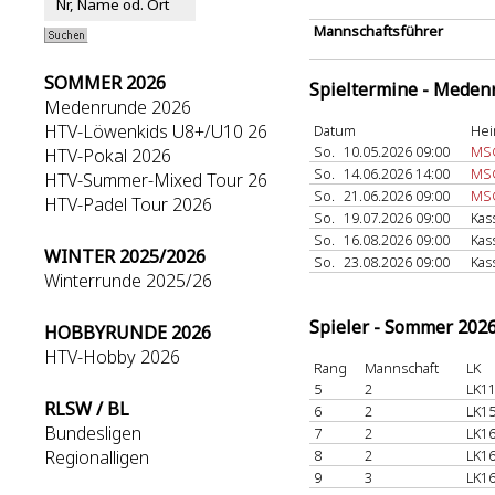
Mannschaftsführer
SOMMER 2026
Spieltermine - Meden
Medenrunde 2026
HTV-Löwenkids U8+/U10 26
Datum
Hei
So.
10.05.2026 09:00
MSG
HTV-Pokal 2026
So.
14.06.2026 14:00
MS
HTV-Summer-Mixed Tour 26
So.
21.06.2026 09:00
MSG
HTV-Padel Tour 2026
So.
19.07.2026 09:00
Kas
So.
16.08.2026 09:00
Kas
WINTER 2025/2026
So.
23.08.2026 09:00
Kas
Winterrunde 2025/26
Spieler - Sommer 202
HOBBYRUNDE 2026
HTV-Hobby 2026
Rang
Mannschaft
LK
5
2
LK11
RLSW / BL
6
2
LK15
Bundesligen
7
2
LK16
Regionalligen
8
2
LK16
9
3
LK16