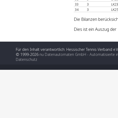
33
3
LK23
34
3
LK25
Die Bilanzen berücksic
Dies ist ein Auszug de
Für den Inhalt verantwortlich: Hessischer Tennis-Verband e.V
© 1999-2026
nu Datenautomaten GmbH - Automatisierte i
Datenschutz