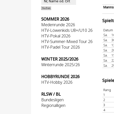
Mannsc
SOMMER 2026
Spiel
Medenrunde 2026
HTV-Löwenkids U8+/U10 26
Datum
Sa.
1
HTV-Pokal 2026
Sa.
3
HTV-Summer-Mixed Tour 26
Sa.
1
HTV-Padel Tour 2026
Sa.
2
Sa.
1
WINTER 2025/2026
Sa.
2
Winterrunde 2025/26
Sa.
2
HOBBYRUNDE 2026
Spiel
HTV-Hobby 2026
Rang
RLSW / BL
1
Bundesligen
2
Regionalligen
3
4