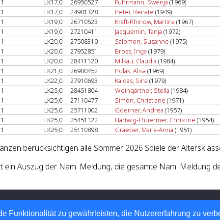
1
LK17,0
26950527
Fuhrmann, Swenja
(1969)
1
LK17,0
24901328
Peter, Renate
(1949)
1
LK19,0
26710523
Kraft-Rhinow, Martina
(1967)
1
LK19,0
27210411
Jacquemin, Tanja
(1972)
1
LK20,0
27508310
Salomon, Susanne
(1975)
1
LK20,0
27952851
Bross, Inga
(1979)
1
LK20,0
28411120
Milkau, Claudia
(1984)
1
LK21,0
26900452
Polak, Alisa
(1969)
1
LK22,0
27910693
Kaidas, Sina
(1979)
1
LK25,0
28451804
Weingärtner, Stella
(1984)
1
LK25,0
27110477
Simon, Christiane
(1971)
1
LK25,0
25711002
Goerner, Andrea
(1957)
1
LK25,0
25451122
Hartwig-Thuermer, Christine
(1954)
1
LK25,0
25110898
Graeber, Maria-Anna
(1951)
lanzen berücksichtigen alle Sommer 2026 Spiele der Altersklas
st ein Auszug der Nam. Meldung, die gesamte Nam. Meldung de
 Tennis-Verband e.V.
 Automatisierte internetgestützte Netzwerklösungen
e Funktionalität zu gewährleisten, die Nutzererfahrung zu ver