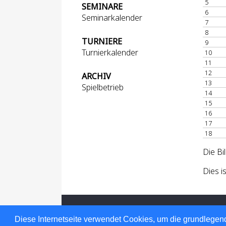
5
SEMINARE
6
Seminarkalender
7
8
TURNIERE
9
Turnierkalender
10
11
12
ARCHIV
13
Spielbetrieb
14
15
16
17
18
Die Bi
Dies i
Für den Inhalt verantwortlich: Hessischer
© 1999-2026
nu Datenautomaten GmbH -
Diese Internetseite verwendet Cookies, um die grundlegend