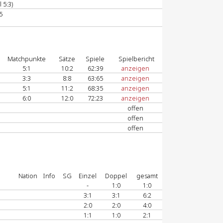
 5:3)
5
Matchpunkte
Sätze
Spiele
Spielbericht
5:1
10:2
62:39
anzeigen
3:3
8:8
63:65
anzeigen
5:1
11:2
68:35
anzeigen
6:0
12:0
72:23
anzeigen
offen
offen
offen
Nation
Info
SG
Einzel
Doppel
gesamt
-
1:0
1:0
3:1
3:1
6:2
2:0
2:0
4:0
1:1
1:0
2:1