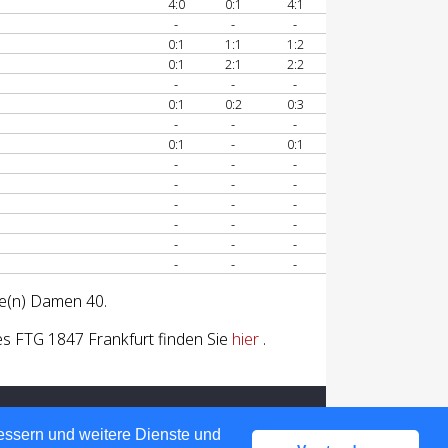
4:0
0:1
4:1
-
-
-
0:1
1:1
1:2
0:1
2:1
2:2
-
-
-
0:1
0:2
0:3
-
-
-
0:1
-
0:1
-
-
-
-
-
-
-
-
-
-
-
-
-
-
-
-
-
-
se(n) Damen 40.
s FTG 1847 Frankfurt finden Sie
hier
.
bessern und weitere Dienste und