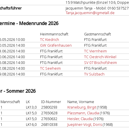
15:9 Matchpunkte (Einzel 10:6, Doppel
haftsführer
Jacquemin Tanja - Mobil: 0160 537527
Tanja.Jacquemin@igmetall.de
termine - Medenrunde 2026
Heimmannschaft
Gastmannschaft
6.05.2026 10:00
TC Kiedrich
FTG Frankfurt
0.05.2026 14:00
GW Gräfenhausen
FTG Frankfurt
3.06.2026 14:00
FTG Frankfurt
TC Viernheim
0.06.2026 14:00
FTG Frankfurt
TC Oestrich-Winkel
5.08.2026 14:00
FTG Frankfurt
SV 07 Bischofsheim
2.08.2026 14:00
TC Seeheim
FTG Frankfurt
9.08.2026 14:00
FTG Frankfurt
TV Sulzbach
er - Sommer 2026
Mannschaft
LK
ID-Nummer
Name, Vorname
1
LK13,0
25800293
Kraneburg, Birgit
(1958)
1
LK15,0
27650628
Plassmann, Claudia
(1976)
1
LK15,0
27650632
Heisler, Claudia
(1976)
1
LK16,0
26810338
Jueptner-Vogt, Doris
(1968)