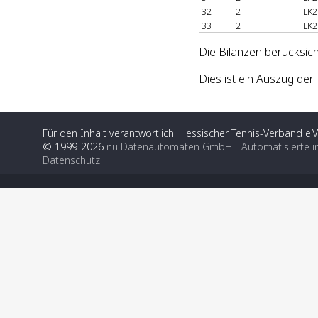
32
2
LK2
33
2
LK2
Die Bilanzen berücksich
Dies ist ein Auszug de
Für den Inhalt verantwortlich: Hessischer Tennis-Verband e.V
© 1999-2026
nu Datenautomaten GmbH - Automatisierte i
Datenschutz