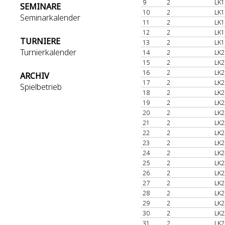
9
2
LK1
SEMINARE
10
2
LK1
Seminarkalender
11
2
LK1
12
2
LK1
TURNIERE
13
2
LK1
Turnierkalender
14
2
LK2
15
2
LK2
16
2
LK2
ARCHIV
17
2
LK2
Spielbetrieb
18
2
LK2
19
2
LK2
20
2
LK2
21
2
LK2
22
2
LK2
23
2
LK2
24
2
LK2
25
2
LK2
26
2
LK2
27
2
LK2
28
2
LK2
29
2
LK2
30
2
LK2
31
2
LK2