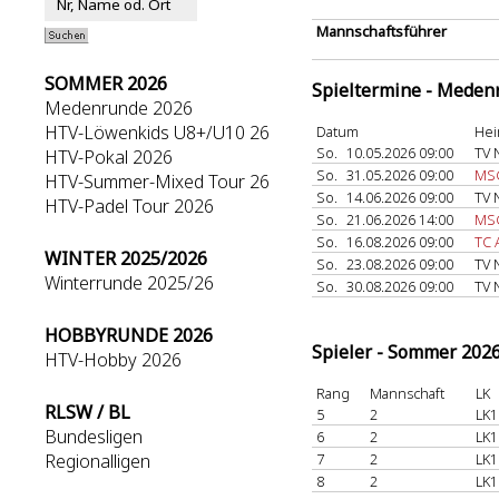
Mannschaftsführer
SOMMER 2026
Spieltermine - Meden
Medenrunde 2026
HTV-Löwenkids U8+/U10 26
Datum
Hei
So.
10.05.2026 09:00
TV 
HTV-Pokal 2026
So.
31.05.2026 09:00
MSG
HTV-Summer-Mixed Tour 26
So.
14.06.2026 09:00
TV 
HTV-Padel Tour 2026
So.
21.06.2026 14:00
MSG
So.
16.08.2026 09:00
TC 
WINTER 2025/2026
So.
23.08.2026 09:00
TV 
Winterrunde 2025/26
So.
30.08.2026 09:00
TV 
HOBBYRUNDE 2026
Spieler - Sommer 202
HTV-Hobby 2026
Rang
Mannschaft
LK
RLSW / BL
5
2
LK1
Bundesligen
6
2
LK1
Regionalligen
7
2
LK1
8
2
LK1