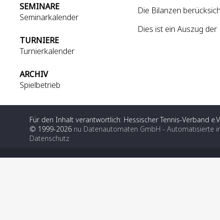
SEMINARE
Die Bilanzen berücksich
Seminarkalender
Dies ist ein Auszug d
TURNIERE
Turnierkalender
ARCHIV
Spielbetrieb
Für den Inhalt verantwortlich: Hessischer Tennis-Verband e.V
© 1999-2026
nu Datenautomaten GmbH - Automatisierte i
Datenschutz