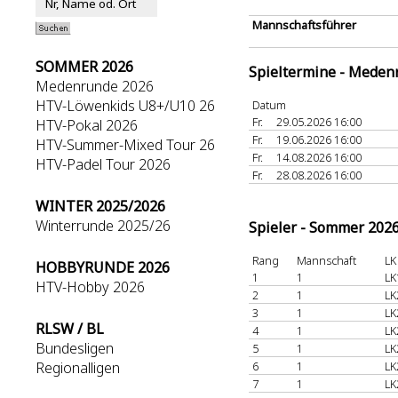
Mannschaftsführer
SOMMER 2026
Spieltermine - Meden
Medenrunde 2026
HTV-Löwenkids U8+/U10 26
Datum
Fr.
29.05.2026 16:00
HTV-Pokal 2026
Fr.
19.06.2026 16:00
HTV-Summer-Mixed Tour 26
Fr.
14.08.2026 16:00
HTV-Padel Tour 2026
Fr.
28.08.2026 16:00
WINTER 2025/2026
Winterrunde 2025/26
Spieler - Sommer 202
Rang
Mannschaft
LK
HOBBYRUNDE 2026
1
1
LK
HTV-Hobby 2026
2
1
LK
3
1
LK
RLSW / BL
4
1
LK
Bundesligen
5
1
LK
Regionalligen
6
1
LK
7
1
LK