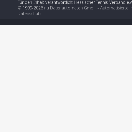
Für den Inhalt verantwortlich: Hessischer Tennis-Verband e.V
© 1999-2026
nu Datenautomaten GmbH - Automatisierte i
Datenschutz