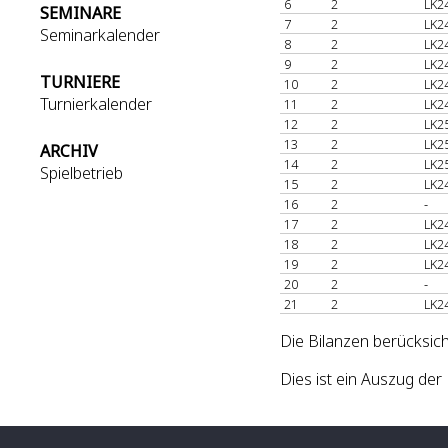
6
2
LK2
SEMINARE
7
2
LK2
Seminarkalender
8
2
LK2
9
2
LK2
TURNIERE
10
2
LK2
Turnierkalender
11
2
LK2
12
2
LK2
13
2
LK2
ARCHIV
14
2
LK2
Spielbetrieb
15
2
LK2
16
2
-
17
2
LK2
18
2
LK2
19
2
LK2
20
2
-
21
2
LK2
Die Bilanzen berücksich
Dies ist ein Auszug d