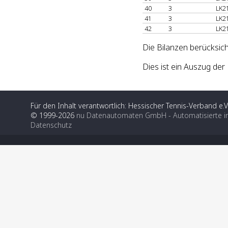
40
3
LK2
41
3
LK2
42
3
LK2
Die Bilanzen berücksich
Dies ist ein Auszug de
Für den Inhalt verantwortlich: Hessischer Tennis-Verband e.V
© 1999-2026
nu Datenautomaten GmbH - Automatisierte i
Datenschutz