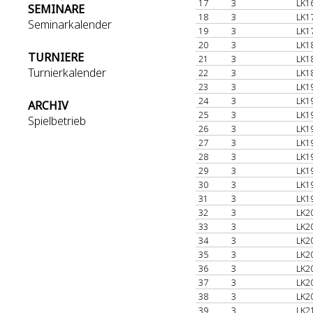
17
3
LK1
SEMINARE
18
3
LK1
Seminarkalender
19
3
LK1
20
3
LK1
TURNIERE
21
3
LK1
Turnierkalender
22
3
LK1
23
3
LK1
24
3
LK1
ARCHIV
25
3
LK1
Spielbetrieb
26
3
LK1
27
3
LK1
28
3
LK1
29
3
LK1
30
3
LK1
31
3
LK1
32
3
LK2
33
3
LK2
34
3
LK2
35
3
LK2
36
3
LK2
37
3
LK2
38
3
LK2
39
3
LK2