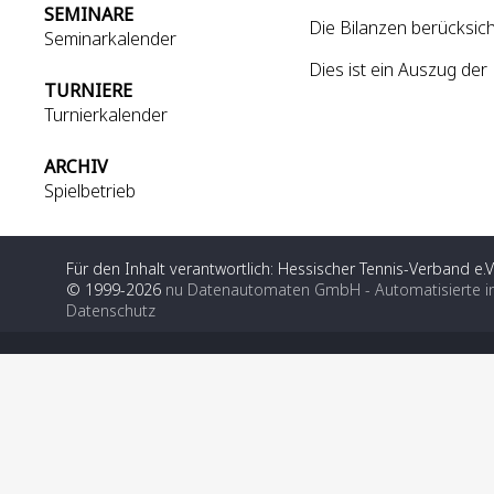
SEMINARE
Die Bilanzen berücksich
Seminarkalender
Dies ist ein Auszug de
TURNIERE
Turnierkalender
ARCHIV
Spielbetrieb
Für den Inhalt verantwortlich: Hessischer Tennis-Verband e.V
© 1999-2026
nu Datenautomaten GmbH - Automatisierte i
Datenschutz