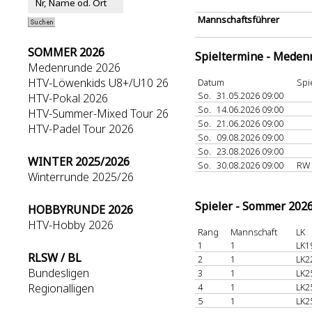
Mannschaftsführer
SOMMER 2026
Spieltermine - Meden
Medenrunde 2026
HTV-Löwenkids U8+/U10 26
Datum
Spi
So.
31.05.2026 09:00
HTV-Pokal 2026
So.
14.06.2026 09:00
HTV-Summer-Mixed Tour 26
So.
21.06.2026 09:00
HTV-Padel Tour 2026
So.
09.08.2026 09:00
So.
23.08.2026 09:00
WINTER 2025/2026
So.
30.08.2026 09:00
RW
Winterrunde 2025/26
Spieler - Sommer 202
HOBBYRUNDE 2026
HTV-Hobby 2026
Rang
Mannschaft
LK
1
1
LK1
RLSW / BL
2
1
LK2
Bundesligen
3
1
LK2
Regionalligen
4
1
LK2
5
1
LK2