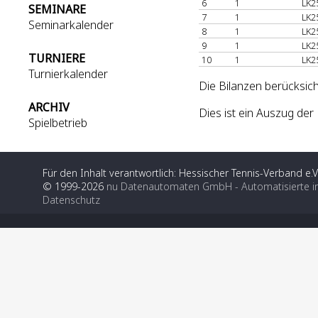
6
1
LK2
SEMINARE
7
1
LK2
Seminarkalender
8
1
LK2
9
1
LK2
TURNIERE
10
1
LK2
Turnierkalender
Die Bilanzen berücksic
ARCHIV
Dies ist ein Auszug de
Spielbetrieb
Für den Inhalt verantwortlich: Hessischer Tennis-Verband e.V
© 1999-2026
nu Datenautomaten GmbH - Automatisierte i
Datenschutz