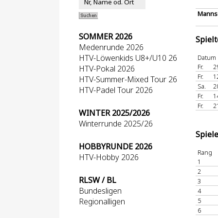
Mannsc
SOMMER 2026
Spiel
Medenrunde 2026
HTV-Löwenkids U8+/U10 26
Datum
Fr.
2
HTV-Pokal 2026
Fr.
1
HTV-Summer-Mixed Tour 26
Sa.
2
HTV-Padel Tour 2026
Fr.
1
Fr.
2
WINTER 2025/2026
Winterrunde 2025/26
Spiel
HOBBYRUNDE 2026
Rang
HTV-Hobby 2026
1
2
RLSW / BL
3
Bundesligen
4
Regionalligen
5
6