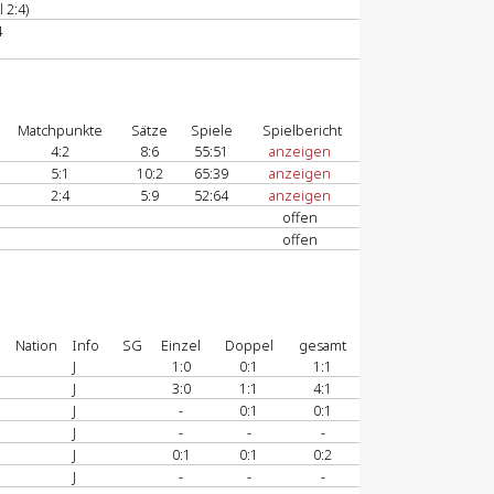
 2:4)
4
Matchpunkte
Sätze
Spiele
Spielbericht
4:2
8:6
55:51
anzeigen
5:1
10:2
65:39
anzeigen
2:4
5:9
52:64
anzeigen
offen
offen
Nation
Info
SG
Einzel
Doppel
gesamt
J
1:0
0:1
1:1
J
3:0
1:1
4:1
J
-
0:1
0:1
J
-
-
-
J
0:1
0:1
0:2
J
-
-
-