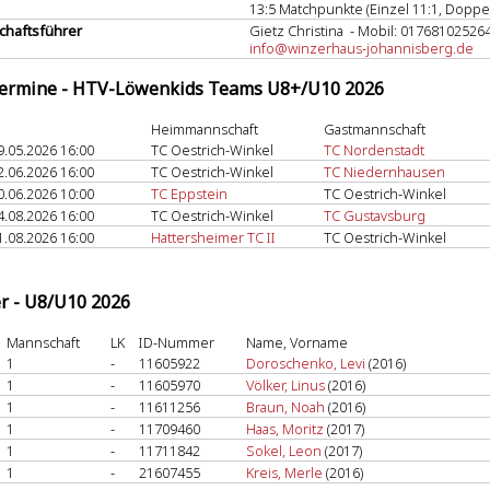
13:5 Matchpunkte (Einzel 11:1, Doppel
haftsführer
Gietz Christina - Mobil: 01768102526
info@winzerhaus-johannisberg.de
termine - HTV-Löwenkids Teams U8+/U10 2026
Heimmannschaft
Gastmannschaft
9.05.2026 16:00
TC Oestrich-Winkel
TC Nordenstadt
2.06.2026 16:00
TC Oestrich-Winkel
TC Niedernhausen
0.06.2026 10:00
TC Eppstein
TC Oestrich-Winkel
4.08.2026 16:00
TC Oestrich-Winkel
TC Gustavsburg
1.08.2026 16:00
Hattersheimer TC II
TC Oestrich-Winkel
er - U8/U10 2026
Mannschaft
LK
ID-Nummer
Name, Vorname
1
-
11605922
Doroschenko, Levi
(2016)
1
-
11605970
Völker, Linus
(2016)
1
-
11611256
Braun, Noah
(2016)
1
-
11709460
Haas, Moritz
(2017)
1
-
11711842
Sokel, Leon
(2017)
1
-
21607455
Kreis, Merle
(2016)