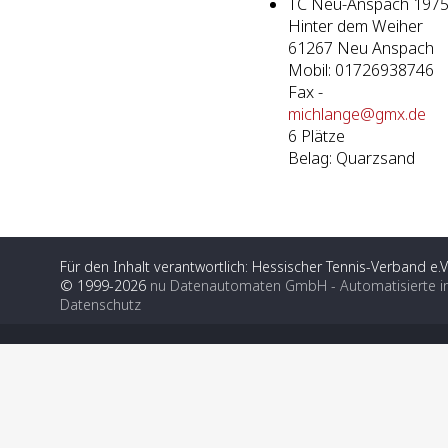
TC Neu-Anspach 197
Hinter dem Weiher
61267 Neu Anspach
Mobil: 01726938746
Fax -
michlange@gmx.de
6 Plätze
Belag: Quarzsand
Für den Inhalt verantwortlich: Hessischer Tennis-Verband e.V
© 1999-2026
nu Datenautomaten GmbH - Automatisierte i
Datenschutz