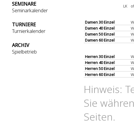
SEMINARE
LK
o
Seminarkalender
Damen 30 Einzel
W
TURNIERE
Damen 40 Einzel
W
Turnierkalender
Damen 50 Einzel
W
Damen 60 Einzel
W
ARCHIV
Spielbetrieb
Herren 30 Einzel
W
Herren 40 Einzel
W
Herren 50 Einzel
W
Herren 60 Einzel
W
Hinweis: T
Sie währen
Seiten.