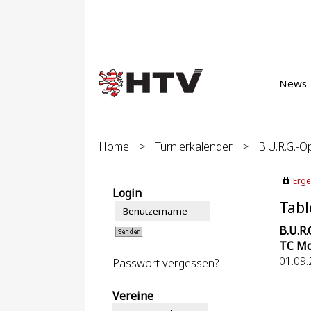
News
Home
>
Turnierkalender
>
B.U.R.G.-
Erge
Login
Tabl
B.U.R
TC Mo
01.09.
Passwort vergessen?
Vereine