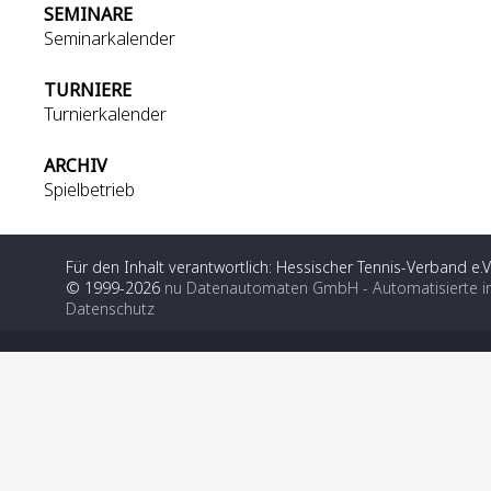
SEMINARE
Seminarkalender
TURNIERE
Turnierkalender
ARCHIV
Spielbetrieb
Für den Inhalt verantwortlich: Hessischer Tennis-Verband e.V
© 1999-2026
nu Datenautomaten GmbH - Automatisierte i
Datenschutz