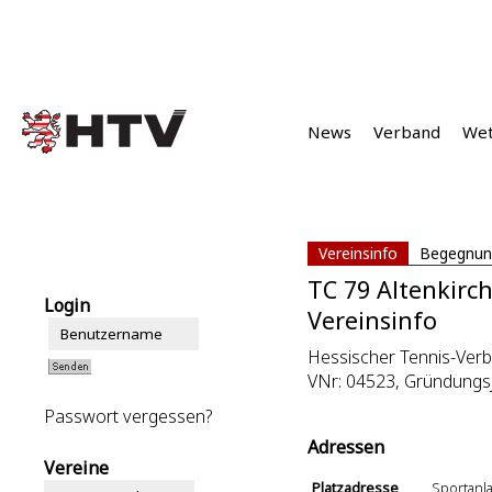
News
Verband
We
Vereinsinfo
Begegnun
TC 79 Altenkirc
Login
Vereinsinfo
Hessischer Tennis-Verba
VNr: 04523, Gründungs
Passwort vergessen?
Adressen
Vereine
Platzadresse
Sportanl