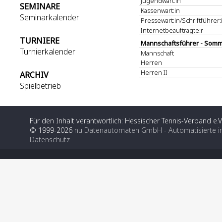
Jugendwart:in
SEMINARE
Kassenwart:in
Seminarkalender
Pressewart:in/Schriftführer:
Internetbeauftragte:r
TURNIERE
Mannschaftsführer - Somm
Turnierkalender
Mannschaft
Herren
Herren II
ARCHIV
Spielbetrieb
Für den Inhalt verantwortlich: Hessischer Tennis-Verband e.V
© 1999-2026
nu Datenautomaten GmbH - Automatisierte i
Datenschutz