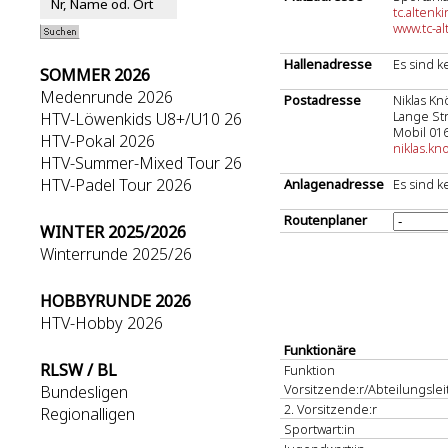
tc.alten
www.tc-a
Hallenadresse
Es sind k
SOMMER 2026
Medenrunde 2026
Postadresse
Niklas K
Lange Str
HTV-Löwenkids U8+/U10 26
Mobil 01
HTV-Pokal 2026
niklas.k
HTV-Summer-Mixed Tour 26
HTV-Padel Tour 2026
Anlagenadresse
Es sind k
Routenplaner
WINTER 2025/2026
Winterrunde 2025/26
HOBBYRUNDE 2026
HTV-Hobby 2026
Funktionäre
RLSW / BL
Funktion
Vorsitzende:r/Abteilungsleit
Bundesligen
2. Vorsitzende:r
Regionalligen
Sportwart:in