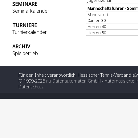
Jugendwart:in
SEMINARE
Mannschaftsführer - Somm
Seminarkalender
Mannschaft
Damen 30
TURNIERE
Herren 40
Turnierkalender
Herren 50
ARCHIV
Spielbetrieb
Für den Inhalt verantwortlich: Hessischer Tennis-Verband e.V
© 1999-2026
nu Datenautomaten GmbH - Automatisierte i
Datenschutz