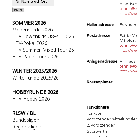
bewirtsch
tennis@t
http://ww
SOMMER 2026
Hallenadresse
Es sind k
Medenrunde 2026
Postadresse
Patrick V
HTV-Löwenkids U8+/U10 26
Mittelstr
HTV-Pokal 2026
tennis@t
HTV-Summer-Mixed Tour 26
http://ww
HTV-Padel Tour 2026
Anlagenadresse
Am Haus 
tennis@t
WINTER 2025/2026
http://ww
Winterrunde 2025/26
Routenplaner
HOBBYRUNDE 2026
HTV-Hobby 2026
Funktionäre
RLSW / BL
Funktion
Vorsitzende:r/Abteilungsleit
Bundesligen
2. Vorsitzende:r
Regionalligen
Sportwart:in