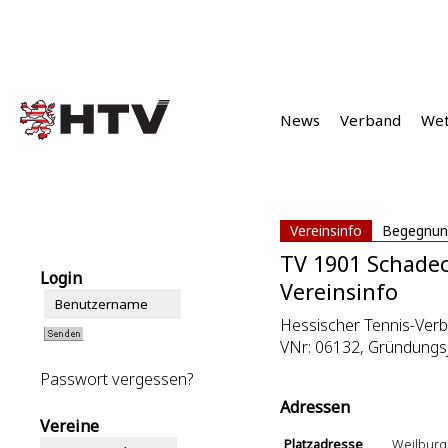
News
Verband
We
Vereinsinfo
Begegnun
TV 1901 Schadec
Login
Vereinsinfo
Hessischer Tennis-Verb
VNr: 06132, Gründungsj
Passwort vergessen?
Adressen
Vereine
Platzadresse
Weilburge