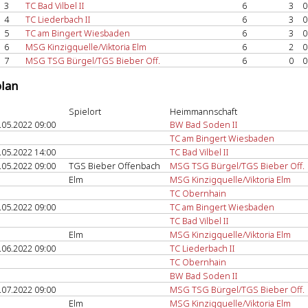
3
TC Bad Vilbel II
6
3
0
4
TC Liederbach II
6
3
0
5
TC am Bingert Wiesbaden
6
3
0
6
MSG Kinzigquelle/Viktoria Elm
6
2
0
7
MSG TSG Bürgel/TGS Bieber Off.
6
0
0
plan
Spielort
Heimmannschaft
.05.2022 09:00
BW Bad Soden II
TC am Bingert Wiesbaden
.05.2022 14:00
TC Bad Vilbel II
.05.2022 09:00
TGS Bieber Offenbach
MSG TSG Bürgel/TGS Bieber Off.
Elm
MSG Kinzigquelle/Viktoria Elm
TC Obernhain
.05.2022 09:00
TC am Bingert Wiesbaden
TC Bad Vilbel II
Elm
MSG Kinzigquelle/Viktoria Elm
.06.2022 09:00
TC Liederbach II
TC Obernhain
BW Bad Soden II
.07.2022 09:00
MSG TSG Bürgel/TGS Bieber Off.
Elm
MSG Kinzigquelle/Viktoria Elm