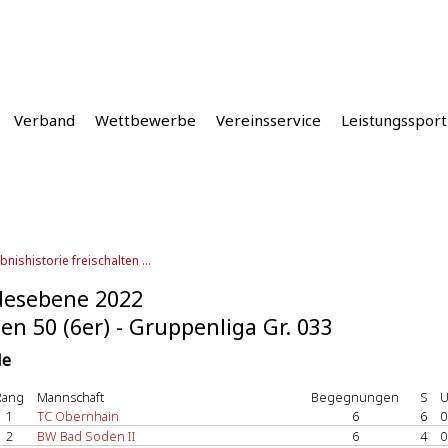
Verband
Wettbewerbe
Vereinsservice
Leistungssport
bnishistorie freischalten ...
desebene 2022
n 50 (6er) - Gruppenliga Gr. 033
le
Rang
Mannschaft
Begegnungen
S
1
TC Obernhain
6
6
0
2
BW Bad Soden II
6
4
0