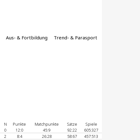
Aus- & Fortbildung
Trend- & Parasport
U
N
Punkte
Matchpunkte
Sätze
Spiele
0
12:0
45:9
92:22
605:327
2
8:4
26:28
58:67
457:513