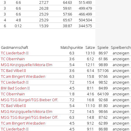
3
6:6
27:27
64:63
515:493
3
6:6
26:28
59:61
499:479
3
6:6
25:29
57:66
466:499
4
4:8
25:29
65:67
504:504
6
0:12
15:39
38:87
344:575
Gastmannschaft
Matchpunkte
Sätze
Spiele
Spielberich
TC Liederbach II
6:3
13:10
86:97
anzeigen
TC Obernhain
3:6
6:12
61:86
anzeigen
MSG Kinzigquelle/Viktoria Elm
5:4
12:11
98:89
anzeigen
TC Bad Vilbel II
3:6
6:14
57:106
anzeigen
TC am Bingert Wiesbaden
6:3
15:8
97:66
anzeigen
TC Liederbach II
7:2
15:4
98:52
anzeigen
BW Bad Soden II
4:5
8:11
84:89
anzeigen
TC Obernhain
1:8
4:16
64:109
anzeigen
MSG TSG Bürgel/TGS Bieber Off.
7:2
16:8
92:68
anzeigen
TC Bad Vilbel II
5:4
11:10
81:80
anzeigen
MSG Kinzigquelle/Viktoria Elm
7:2
14:5
98:66
anzeigen
MSG TSG Bürgel/TGS Bieber Off.
6:3
14:8
87:62
anzeigen
TC am Bingert Wiesbaden
4:5
9:12
62:89
anzeigen
TC Liederbach II
4:5
9:11
86:88
anzeigen