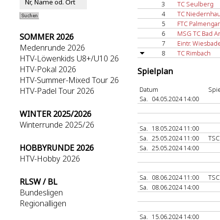
3
TC Seulberg
4
TC Niedernha
5
FTC Palmengar
6
MSG TC Bad Ar
SOMMER 2026
7
Eintr. Wiesbad
Medenrunde 2026
8
TC Rimbach
HTV-Löwenkids U8+/U10 26
HTV-Pokal 2026
Spielplan
HTV-Summer-Mixed Tour 26
Datum
Spie
HTV-Padel Tour 2026
Sa.
04.05.2024 14:00
WINTER 2025/2026
Winterrunde 2025/26
Sa.
18.05.2024 11:00
Sa.
25.05.2024 11:00
TSC
HOBBYRUNDE 2026
Sa.
25.05.2024 14:00
HTV-Hobby 2026
Sa.
08.06.2024 11:00
TSC
RLSW / BL
Sa.
08.06.2024 14:00
Bundesligen
Regionalligen
Sa.
15.06.2024 14:00