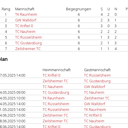
Rang
Mannschaft
Begegnungen
S
U
N
P
1
TK Raunheim
6
4
2
0
2
GW Walldorf
6
2
3
1
3
TC Kriftel II
6
3
0
3
4
TC Nauheim
6
2
2
2
5
TC Rüsselsheim
6
1
3
2
6
TC Gustavsburg
6
2
1
3
7
Zeilsheimer TC
6
1
1
4
plan
Heimmannschaft
Gastmannschaft
7.05.2025 14:00
TC Kriftel II
TC Rüsselsheim
Zeilsheimer TC
TC Gustavsburg
TC Nauheim
GW Walldorf
4.05.2025 09:00
TC Gustavsburg
TC Nauheim
4.05.2025 10:00
TK Raunheim
Zeilsheimer TC
4.05.2025 14:00
TC Rüsselsheim
GW Walldorf
1.05.2025 14:00
TC Rüsselsheim
TK Raunheim
4.06.2025 10:00
Zeilsheimer TC
TC Kriftel II
8.06.2025 10:00
Zeilsheimer TC
TC Nauheim
8.06.2025 14:00
TC Kriftel II
TC Gustavsburg