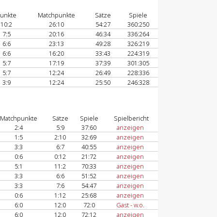
unkte
Matchpunkte
Sätze
Spiele
10:2
26:10
54:27
360:250
7:5
20:16
46:34
336:264
6:6
23:13
49:28
326:219
6:6
16:20
33:43
224:319
5:7
17:19
37:39
301:305
5:7
12:24
26:49
228:336
3:9
12:24
25:50
246:328
Matchpunkte
Sätze
Spiele
Spielbericht
2:4
5:9
37:60
anzeigen
1:5
2:10
32:69
anzeigen
3:3
6:7
40:55
anzeigen
0:6
0:12
21:72
anzeigen
5:1
11:2
70:33
anzeigen
3:3
6:6
51:52
anzeigen
3:3
7:6
54:47
anzeigen
0:6
1:12
25:68
anzeigen
6:0
12:0
72:0
Gast - w.o.
6:0
12:0
72:12
anzeigen