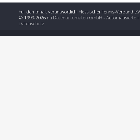
Für den Inhalt verantwortlich: Hessischer Tennis-Verband e.V
© 1999-2026
nu Datenautomaten GmbH - Automatisierte i
Datenschutz