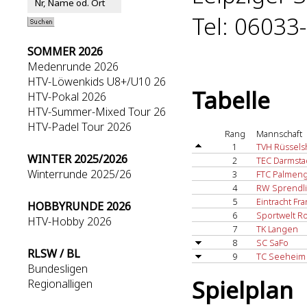
Tel: 06033
SOMMER 2026
Medenrunde 2026
HTV-Löwenkids U8+/U10 26
Tabelle
HTV-Pokal 2026
HTV-Summer-Mixed Tour 26
HTV-Padel Tour 2026
Rang
Mannschaft
1
TVH Rüssel
WINTER 2025/2026
2
TEC Darmsta
Winterrunde 2025/26
3
FTC Palmeng
4
RW Sprendli
5
Eintracht Fra
HOBBYRUNDE 2026
6
Sportwelt R
HTV-Hobby 2026
7
TK Langen
8
SC SaFo
RLSW / BL
9
TC Seeheim
Bundesligen
Spielplan
Regionalligen