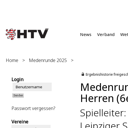
News
Verband
We
Home
>
Medenrunde 2025
>
Ergebnishistorie freigesc
Login
Medenrun
Herren (6e
Passwort vergessen?
Spielleite
Vereine
Leipziger 