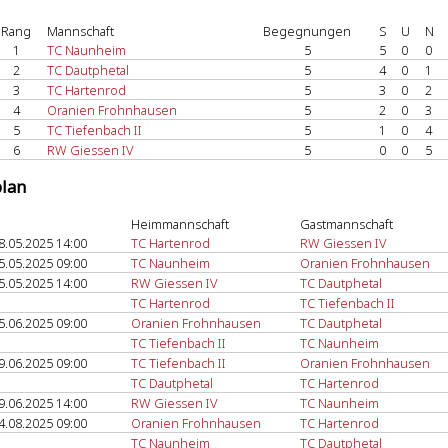
Rang
Mannschaft
Begegnungen
S
U
N
1
TC Naunheim
5
5
0
0
2
TC Dautphetal
5
4
0
1
3
TC Hartenrod
5
3
0
2
4
Oranien Frohnhausen
5
2
0
3
5
TC Tiefenbach II
5
1
0
4
6
RW Giessen IV
5
0
0
5
plan
Heimmannschaft
Gastmannschaft
8.05.2025 14:00
TC Hartenrod
RW Giessen IV
5.05.2025 09:00
TC Naunheim
Oranien Frohnhausen
5.05.2025 14:00
RW Giessen IV
TC Dautphetal
TC Hartenrod
TC Tiefenbach II
5.06.2025 09:00
Oranien Frohnhausen
TC Dautphetal
TC Tiefenbach II
TC Naunheim
9.06.2025 09:00
TC Tiefenbach II
Oranien Frohnhausen
TC Dautphetal
TC Hartenrod
9.06.2025 14:00
RW Giessen IV
TC Naunheim
4.08.2025 09:00
Oranien Frohnhausen
TC Hartenrod
TC Naunheim
TC Dautphetal