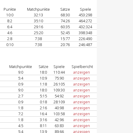
Punkte
Matchpunkte
Sätze
Spiele
10:0
32:13
68:30
453:298
8:2
35:10
74:26
464:272
6:4
29:16
60:35
432:324
4:6
25:20
52:45
398:348
2:8
7:38
15:77
226:490
0:10
7:38
20:76
246:487
Matchpunkte
Sätze
Spiele
Spielbericht
9:0
18:0
110:44
anzeigen
5:4
10:9
75:90
anzeigen
0:9
1:18
26:105
anzeigen
9:0
18:0
109:30
anzeigen
2:7
5:15
54:92
anzeigen
0:9
0:18
28:109
anzeigen
1:8
2:16
40:98
anzeigen
7:2
16:4
103:58
anzeigen
1:8
3:16
42:96
anzeigen
4:5
8:11
63:83
anzeigen
5:4
13:9
89:66
anzeigen