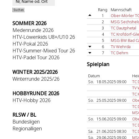
Rang
Mannschaft
1
Ober-Mörler T
2
MSG Sechshel
SOMMER 2026
3
TC Dautphetal
Medenrunde 2026
4
TC Krofdorf-Gl
HTV-Löwenkids U8+/U10 26
5
MSG BW Bad Ca
HTV-Pokal 2026
6
TV Wehrda
HTV-Summer-Mixed Tour 26
7
TC Dehrn
HTV-Padel Tour 2026
Spielplan
WINTER 2025/2026
Datum
Hei
Winterrunde 2025/26
So.
18.05.2025 09:00
TC 
TV 
HOBBYRUNDE 2026
TC 
HTV-Hobby 2026
So.
25.05.2025 09:00
Obe
TC 
MSG
RLSW / BL
So.
15.06.2025 09:00
Obe
Bundesligen
TC 
Regionalligen
Sa.
21.06.2025 08:30
TC 
So.
29.06.2025 09:00
MSG