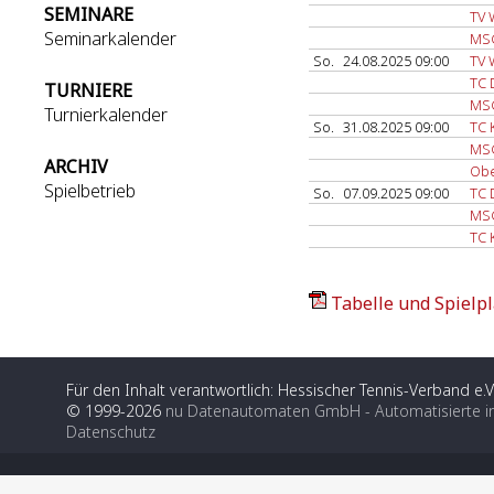
SEMINARE
TV 
Seminarkalender
MSG
So.
24.08.2025 09:00
TV 
TC 
TURNIERE
MSG
Turnierkalender
So.
31.08.2025 09:00
TC 
MSG
ARCHIV
Obe
Spielbetrieb
So.
07.09.2025 09:00
TC 
MSG
TC 
Tabelle und Spielpl
Für den Inhalt verantwortlich: Hessischer Tennis-Verband e.V
© 1999-2026
nu Datenautomaten GmbH - Automatisierte i
Datenschutz