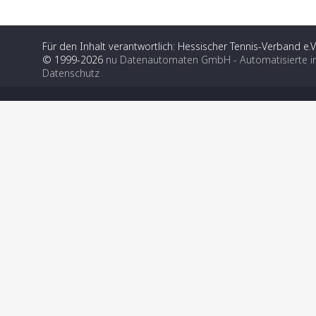
Für den Inhalt verantwortlich: Hessischer Tennis-Verband e.V
© 1999-2026
nu Datenautomaten GmbH - Automatisierte i
Datenschutz