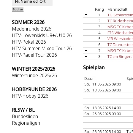
Rang
Mannschaft
1
TG Schierstei
2
TC Rüdesheim
SOMMER 2026
3
MSG TC Kirbe
Medenrunde 2026
4
FTS Wiesbade
HTV-Löwenkids U8+/U10 26
5
VfR Wiesbaden 
HTV-Pokal 2026
6
TC Taunusstei
HTV-Summer-Mixed Tour 26
7
MSG TC Kirber
HTV-Padel Tour 2026
8
TC am Bingert
Spielplan
WINTER 2025/2026
Winterrunde 2025/26
Datum
Spi
So.
11.05.2025 09:00
HOBBYRUNDE 2026
So.
18.05.2025 09:00
HTV-Hobby 2026
So.
18.05.2025 14:00
RLSW / BL
So.
25.05.2025 09:00
Bundesligen
Regionalligen
So.
25.05.2025 14:00
TU