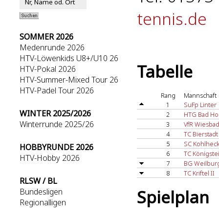
tennis.de
SOMMER 2026
Medenrunde 2026
HTV-Löwenkids U8+/U10 26
Tabelle
HTV-Pokal 2026
HTV-Summer-Mixed Tour 26
HTV-Padel Tour 2026
Rang
Mannschaft
1
SuFp Linter
WINTER 2025/2026
2
HTG Bad H
Winterrunde 2025/26
3
VfR Wiesba
4
TC Bierstadt
5
SC Kohlhec
HOBBYRUNDE 2026
6
TC Königstei
HTV-Hobby 2026
7
BG Weilbur
8
TC Kriftel II
RLSW / BL
Spielplan
Bundesligen
Regionalligen