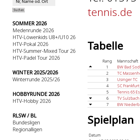
tennis.de
SOMMER 2026
Medenrunde 2026
HTV-Löwenkids U8+/U10 26
Tabelle
HTV-Pokal 2026
HTV-Summer-Mixed Tour 26
HTV-Padel Tour 2026
Rang
Mannschaft
1
BW Bad So
WINTER 2025/2026
2
TC Massenh
Winterrunde 2025/26
3
Usinger TC
4
SC Frankfurt
5
Tennis 65 E
HOBBYRUNDE 2026
6
TV Sulzbach 
HTV-Hobby 2026
7
BW Niederb
RLSW / BL
Spielplan
Bundesligen
Regionalligen
Datum