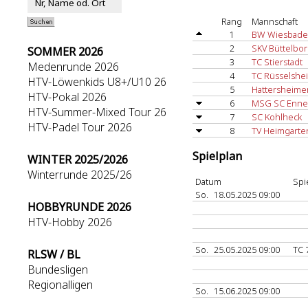
Rang
Mannschaft
1
BW Wiesbad
2
SKV Büttelbo
SOMMER 2026
3
TC Stierstadt
Medenrunde 2026
4
TC Rüsselshe
HTV-Löwenkids U8+/U10 26
5
Hattersheime
HTV-Pokal 2026
6
MSG SC Enner
HTV-Summer-Mixed Tour 26
7
SC Kohlheck
HTV-Padel Tour 2026
8
TV Heimgarten
Spielplan
WINTER 2025/2026
Winterrunde 2025/26
Datum
Spi
So.
18.05.2025 09:00
HOBBYRUNDE 2026
HTV-Hobby 2026
So.
25.05.2025 09:00
TC 
RLSW / BL
Bundesligen
Regionalligen
So.
15.06.2025 09:00