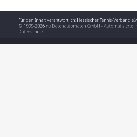
Für den Inhalt verantwortlich: Hessischer Tennis-Verband e.V
© 1999-2026
nu Datenautomaten GmbH - Automatisierte i
Datenschutz