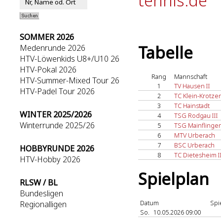
tennis.de
SOMMER 2026
Tabelle
Medenrunde 2026
HTV-Löwenkids U8+/U10 26
HTV-Pokal 2026
Rang
Mannschaft
HTV-Summer-Mixed Tour 26
1
TV Hausen II
HTV-Padel Tour 2026
2
TC Klein-Krotze
3
TC Hainstadt
WINTER 2025/2026
4
TSG Rodgau III
Winterrunde 2025/26
5
TSG Mainflingen
6
MTV Urberach
7
BSC Urberach
HOBBYRUNDE 2026
8
TC Dietesheim I
HTV-Hobby 2026
Spielplan
RLSW / BL
Bundesligen
Datum
Spi
Regionalligen
So.
10.05.2026 09:00