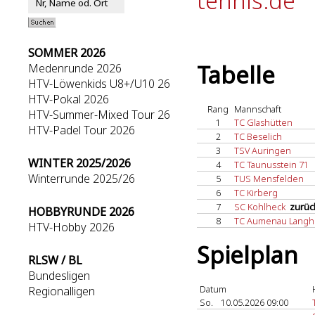
tennis.de
SOMMER 2026
Tabelle
Medenrunde 2026
HTV-Löwenkids U8+/U10 26
HTV-Pokal 2026
Rang
Mannschaft
HTV-Summer-Mixed Tour 26
1
TC Glashütten
HTV-Padel Tour 2026
2
TC Beselich
3
TSV Auringen
WINTER 2025/2026
4
TC Taunusstein 71
Winterrunde 2025/26
5
TUS Mensfelden
6
TC Kirberg
7
SC Kohlheck
zurüc
HOBBYRUNDE 2026
8
TC Aumenau Langh
HTV-Hobby 2026
Spielplan
RLSW / BL
Bundesligen
Datum
Regionalligen
So.
10.05.2026 09:00