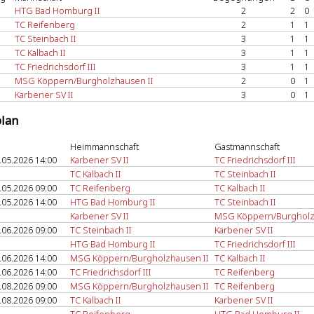
HTG Bad Homburg II
2
2
0
TC Reifenberg
2
1
1
TC Steinbach II
3
1
1
TC Kalbach II
3
1
1
TC Friedrichsdorf III
3
1
1
MSG Köppern/Burgholzhausen II
2
0
1
Karbener SV II
3
0
1
plan
Heimmannschaft
Gastmannschaft
.05.2026 14:00
Karbener SV II
TC Friedrichsdorf III
TC Kalbach II
TC Steinbach II
.05.2026 09:00
TC Reifenberg
TC Kalbach II
.05.2026 14:00
HTG Bad Homburg II
TC Steinbach II
Karbener SV II
MSG Köppern/Burgholz
.06.2026 09:00
TC Steinbach II
Karbener SV II
HTG Bad Homburg II
TC Friedrichsdorf III
.06.2026 14:00
MSG Köppern/Burgholzhausen II
TC Kalbach II
.06.2026 14:00
TC Friedrichsdorf III
TC Reifenberg
.08.2026 09:00
MSG Köppern/Burgholzhausen II
TC Reifenberg
.08.2026 09:00
TC Kalbach II
Karbener SV II