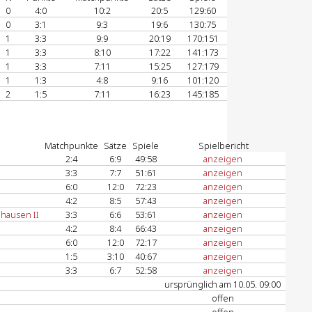
0
4:0
10:2
20:5
129:60
0
3:1
9:3
19:6
130:75
1
3:3
9:9
20:19
170:151
1
3:3
8:10
17:22
141:173
1
3:3
7:11
15:25
127:179
1
1:3
4:8
9:16
101:120
2
1:5
7:11
16:23
145:185
Matchpunkte
Sätze
Spiele
Spielbericht
2:4
6:9
49:58
anzeigen
3:3
7:7
51:61
anzeigen
6:0
12:0
72:23
anzeigen
4:2
8:5
57:43
anzeigen
hausen II
3:3
6:6
53:61
anzeigen
4:2
8:4
66:43
anzeigen
6:0
12:0
72:17
anzeigen
1:5
3:10
40:67
anzeigen
3:3
6:7
52:58
anzeigen
ursprünglich am 10.05. 09:00
offen