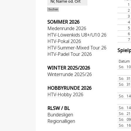
1
2
3
SOMMER 2026
4
Medenrunde 2026
5
6
HTV-Löwenkids U8+/U10 26
7
HTV-Pokal 2026
HTV-Summer-Mixed Tour 26
Spiel
HTV-Padel Tour 2026
Datum
So.
10
WINTER 2025/2026
Winterrunde 2025/26
So.
31
So.
31
HOBBYRUNDE 2026
HTV-Hobby 2026
So.
14
RLSW / BL
So.
14
So.
21
Bundesligen
So.
09
Regionalligen
So.
16