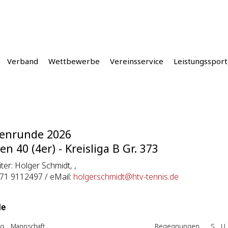
Verband
Wettbewerbe
Vereinsservice
Leistungssport
enrunde 2026
en 40 (4er) - Kreisliga B Gr. 373
iter: Holger Schmidt, ,
171 9112497 / eMail:
holger.schmidt@htv-tennis.de
le
g
Mannschaft
Begegnungen
S
U