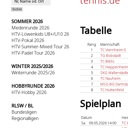
tennis.de
SOMMER 2026
Tabelle
Medenrunde 2026
HTV-Löwenkids U8+/U10 26
HTV-Pokal 2026
Rang
Mannschaft
HTV-Summer-Mixed Tour 26
1
TC Viernheim II
HTV-Padel Tour 2026
2
TG Bobstadt
3
TC Biblis
WINTER 2025/2026
4
TC Heppenheim 
Winterrunde 2025/26
5
SKG Wallerstädt
6
TC Nauheim
7
MSG BG Darmstad
HOBBYRUNDE 2026
8
TC Hüttenfeld
HTV-Hobby 2026
Spielplan
RLSW / BL
Bundesligen
Datum
Hei
Regionalligen
Sa.
09.05.2026 14:00
TC 