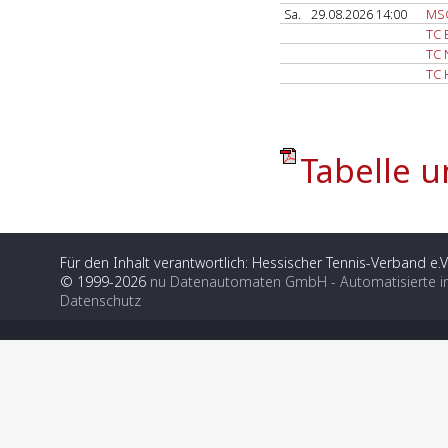
Sa.
29.08.2026 14:00
MSG
TC B
TC 
TC 
Tabelle u
Für den Inhalt verantwortlich: Hessischer Tennis-Verband e.V
© 1999-2026
nu Datenautomaten GmbH - Automatisierte i
Datenschutz