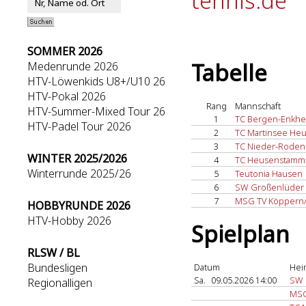
tennis.de
SOMMER 2026
Tabelle
Medenrunde 2026
HTV-Löwenkids U8+/U10 26
HTV-Pokal 2026
Rang
Mannschaft
HTV-Summer-Mixed Tour 26
1
TC Bergen-Enkh
HTV-Padel Tour 2026
2
TC Martinsee Heu
3
TC Nieder-Roden
WINTER 2025/2026
4
TC Heusenstamm
Winterrunde 2025/26
5
Teutonia Hausen
6
SW Großenlüder
7
MSG TV Köppern
HOBBYRUNDE 2026
HTV-Hobby 2026
Spielplan
RLSW / BL
Bundesligen
Datum
Hei
Sa.
09.05.2026 14:00
SW 
Regionalligen
MSG