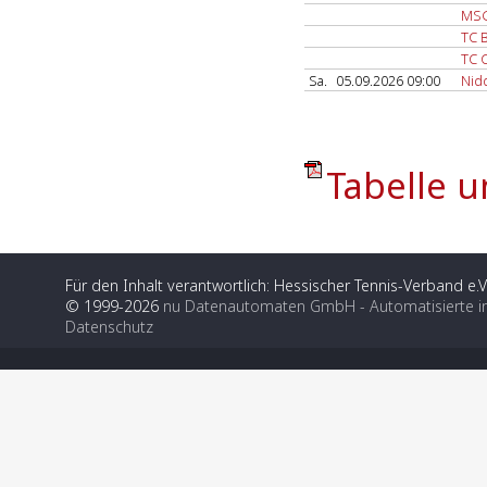
MSG
TC 
TC C
Sa.
05.09.2026 09:00
Nid
Tabelle u
Für den Inhalt verantwortlich: Hessischer Tennis-Verband e.V
© 1999-2026
nu Datenautomaten GmbH - Automatisierte i
Datenschutz