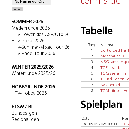
tennis.de
SOMMER 2026
Tabelle
Medenrunde 2026
HTV-Löwenkids U8+/U10 26
HTV-Pokal 2026
Rang
Mannschaft
HTV-Summer-Mixed Tour 26
1
Lichtluftbad Fran
HTV-Padel Tour 2026
2
Nidderauer TC
3
MSG Lämmerspi
WINTER 2025/2026
4
TC Florstadt
Winterrunde 2025/26
5
TC Cassella Ffm
6
TC Bad Soden-Sa
7
SV Oberrad
HOBBYRUNDE 2026
8
TC Martinsee He
HTV-Hobby 2026
Spielplan
RLSW / BL
Bundesligen
Datum
Hei
Regionalligen
Sa.
09.05.2026 09:00
TC 