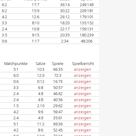
6:2
17:7
36:14
249:149
6:2
15:9
30:22
209:181
4:2
12:6
26:12
179:101
3:3
8:10
18:20
135:152
2:4
10:8
22:17
159:131
3:5
9:15
20:35
180:239
0:6
1:17
2:34
48:206
Matchpunkte
Sätze
Spiele
Spielbericht
5:1
10:3
66:35
anzeigen
6:0
12:0
72:3
anzeigen
0:6
0:12
16:73
anzeigen
3:3
6:8
50:57
anzeigen
2:4
4:8
46:62
anzeigen
2:4
4:8
40:56
anzeigen
1:5
2:10
29:62
anzeigen
4:2
9:6
59:47
anzeigen
2:4
4:9
35:61
anzeigen
5:1
11:2
69:36
anzeigen
4:2
8:6
52:45
anzeigen