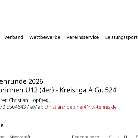
Verband
Wettbewerbe
Vereinsservice
Leistungssport
enrunde 2026
orinnen U12 (4er) - Kreisliga A Gr. 524
iter: Christian Höpfner, ,
170 5504643 / eMail:
christian.hoepfner@htv-tennis.de
le
ng
Mannschaft
Begegnungen
S
U
N
P