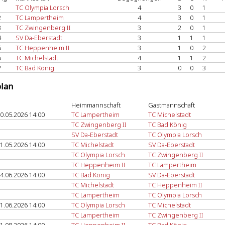
1
TC Olympia Lorsch
4
3
0
1
2
TC Lampertheim
4
3
0
1
3
TC Zwingenberg II
3
2
0
1
4
SV Da-Eberstadt
3
1
1
1
5
TC Heppenheim II
3
1
0
2
6
TC Michelstadt
4
1
1
2
7
TC Bad König
3
0
0
3
plan
Heimmannschaft
Gastmannschaft
0.05.2026 14:00
TC Lampertheim
TC Michelstadt
TC Zwingenberg II
TC Bad König
SV Da-Eberstadt
TC Olympia Lorsch
1.05.2026 14:00
TC Michelstadt
SV Da-Eberstadt
TC Olympia Lorsch
TC Zwingenberg II
TC Heppenheim II
TC Lampertheim
4.06.2026 14:00
TC Bad König
SV Da-Eberstadt
TC Michelstadt
TC Heppenheim II
TC Lampertheim
TC Olympia Lorsch
1.06.2026 14:00
TC Olympia Lorsch
TC Michelstadt
TC Lampertheim
TC Zwingenberg II