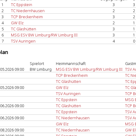
1
TC Eppstein
3
3
2
TC Niedernhausen
2
2
3
TCP Breckenheim
3
2
4
GW Elz
2
1
5
TC Glashütten
3
1
6
MSG ESV BW Limburg/RW Limburg III
3
1
7
TSV Auringen
4
0
plan
Spielort
Heimmannschaft
Gastm
.05.2026 09:00
BW Limburg
MSG ESV BW Limburg/RW Limburg III
TSV A
TCP Breckenheim
TC Ni
TC Glashütten
TC Ep
.05.2026 09:00
GW Elz
TC Gl
TSV Auringen
TCP B
TC Eppstein
MSG E
.06.2026 09:00
TC Glashütten
TCP B
TC Eppstein
TSV A
.06.2026 09:00
TC Niedernhausen
TSV A
GW Elz
MSG E
.08.2026 09:00
TC Niedernhausen
GW El