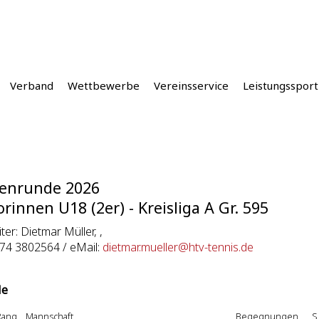
Verband
Wettbewerbe
Vereinsservice
Leistungssport
enrunde 2026
orinnen U18 (2er) - Kreisliga A Gr. 595
iter: Dietmar Müller, ,
174 3802564 / eMail:
dietmar.mueller@htv-tennis.de
le
Rang
Mannschaft
Begegnungen
S