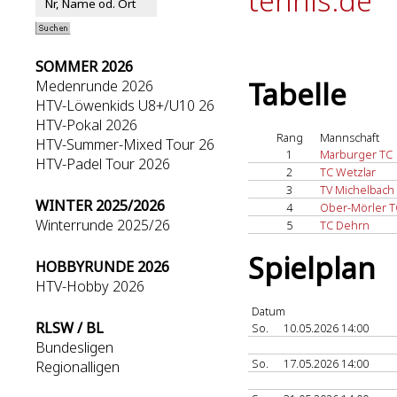
tennis.de
SOMMER 2026
Tabelle
Medenrunde 2026
HTV-Löwenkids U8+/U10 26
HTV-Pokal 2026
Rang
Mannschaft
HTV-Summer-Mixed Tour 26
1
Marburger TC
HTV-Padel Tour 2026
2
TC Wetzlar
3
TV Michelbach
WINTER 2025/2026
4
Ober-Mörler T
Winterrunde 2025/26
5
TC Dehrn
Spielplan
HOBBYRUNDE 2026
HTV-Hobby 2026
Datum
RLSW / BL
So.
10.05.2026 14:00
Bundesligen
So.
17.05.2026 14:00
Regionalligen