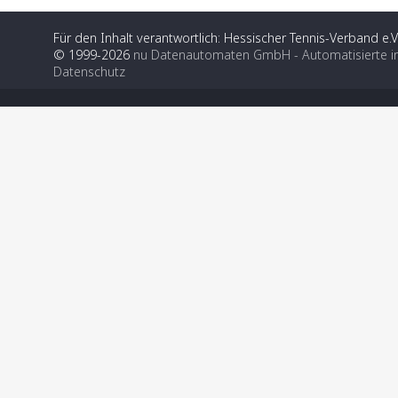
Für den Inhalt verantwortlich: Hessischer Tennis-Verband e.V
© 1999-2026
nu Datenautomaten GmbH - Automatisierte i
Datenschutz