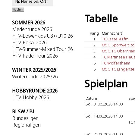
Tabelle
SOMMER 2026
Medenrunde 2026
Rang
Mannschaft
HTV-Löwenkids U8+/U10 26
1
TC Cassella Ffm
HTV-Pokal 2026
2
MSG Sportwelt Ros
HTV-Summer-Mixed Tour 26
3
MSG TC Obernhain
HTV-Padel Tour 2026
4
TC Martinsee Heus
5
TC Wölfersheim
6
MSG TC Langense
WINTER 2025/2026
Winterrunde 2025/26
Spielplan
HOBBYRUNDE 2026
HTV-Hobby 2026
Datum
Spi
So.
31.05.2026 14:00
RLSW / BL
So.
14.06.2026 14:00
Bundesligen
TC
Regionalligen
So.
21.06.2026 11:00