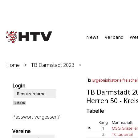
News
Verband
We
Home
>
TB Darmstadt 2023
>
Ergebnishistorie freischalt
Login
TB Darmstadt 2
Herren 50 - Kreis
Tabelle
Passwort vergessen?
Rang
Mannschaft
1
MSG Graselle
Vereine
2
TC Lautertal