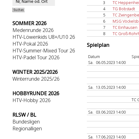
3
TC Heppenhe
4
TG Bobstadt
5
TC Zwingenbe
6
MSG Vöckelsb
SOMMER 2026
7
TC Einhausen
Medenrunde 2026
8
TC Groß-Rohr
HTV-Löwenkids U8+/U10 26
HTV-Pokal 2026
Spielplan
HTV-Summer-Mixed Tour 26
Datum
Spie
HTV-Padel Tour 2026
Sa.
06.05.2023 14:00
WINTER 2025/2026
Winterrunde 2025/26
Sa.
13.05.2023 14:00
HOBBYRUNDE 2026
HTV-Hobby 2026
TC 
Sa.
03.06.2023 14:00
RLSW / BL
Bundesligen
Regionalligen
Sa.
17.06.2023 14:00