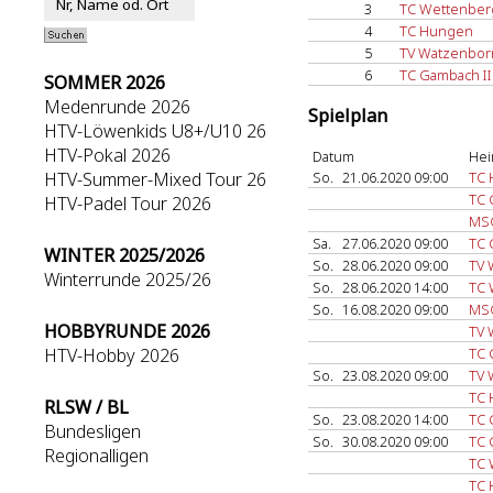
3
TC Wettenberg
4
TC Hungen
5
TV Watzenborn
6
TC Gambach II
SOMMER 2026
Medenrunde 2026
Spielplan
HTV-Löwenkids U8+/U10 26
HTV-Pokal 2026
Datum
Hei
HTV-Summer-Mixed Tour 26
So.
21.06.2020 09:00
TC
TC 
HTV-Padel Tour 2026
MSG
Sa.
27.06.2020 09:00
TC 
WINTER 2025/2026
So.
28.06.2020 09:00
TV 
Winterrunde 2025/26
So.
28.06.2020 14:00
TC 
So.
16.08.2020 09:00
MSG
HOBBYRUNDE 2026
TV 
HTV-Hobby 2026
TC 
So.
23.08.2020 09:00
TV 
TC
RLSW / BL
So.
23.08.2020 14:00
TC 
Bundesligen
So.
30.08.2020 09:00
TC 
Regionalligen
TC 
TC