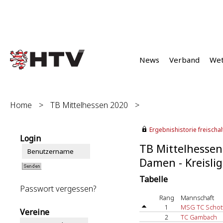
News
Verband
We
Home
>
TB Mittelhessen 2020
>
Ergebnishistorie freischalt
Login
TB Mittelhessen
Damen - Kreislig
Tabelle
Passwort vergessen?
Rang
Mannschaft
1
MSG TC Schot
Vereine
2
TC Gambach