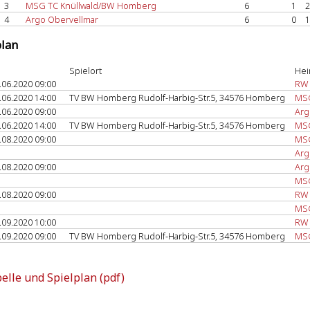
3
MSG TC Knüllwald/BW Homberg
6
1
2
4
Argo Obervellmar
6
0
1
plan
Spielort
Hei
.06.2020 09:00
RW 
.06.2020 14:00
TV BW Homberg Rudolf-Harbig-Str.5, 34576 Homberg
MSG
.06.2020 09:00
Arg
.06.2020 14:00
TV BW Homberg Rudolf-Harbig-Str.5, 34576 Homberg
MSG
.08.2020 09:00
MSG
Arg
.08.2020 09:00
Arg
MSG
.08.2020 09:00
RW 
MSG
.09.2020 10:00
RW 
.09.2020 09:00
TV BW Homberg Rudolf-Harbig-Str.5, 34576 Homberg
MSG
elle und Spielplan (pdf)