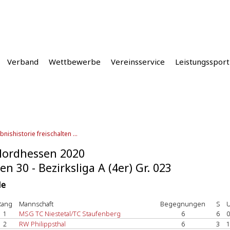
Verband
Wettbewerbe
Vereinsservice
Leistungssport
bnishistorie freischalten ...
Nordhessen 2020
en 30 - Bezirksliga A (4er) Gr. 023
le
Rang
Mannschaft
Begegnungen
S
1
MSG TC Niestetal/TC Staufenberg
6
6
0
2
RW Philippsthal
6
3
1