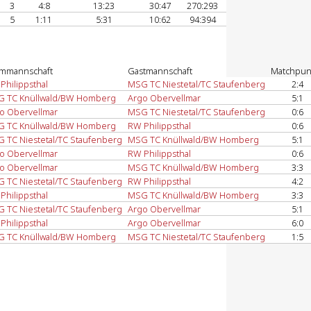
3
4:8
13:23
30:47
270:293
5
1:11
5:31
10:62
94:394
mmannschaft
Gastmannschaft
Matchpun
Philippsthal
MSG TC Niestetal/TC Staufenberg
2:4
 TC Knüllwald/BW Homberg
Argo Obervellmar
5:1
o Obervellmar
MSG TC Niestetal/TC Staufenberg
0:6
 TC Knüllwald/BW Homberg
RW Philippsthal
0:6
 TC Niestetal/TC Staufenberg
MSG TC Knüllwald/BW Homberg
5:1
o Obervellmar
RW Philippsthal
0:6
o Obervellmar
MSG TC Knüllwald/BW Homberg
3:3
 TC Niestetal/TC Staufenberg
RW Philippsthal
4:2
Philippsthal
MSG TC Knüllwald/BW Homberg
3:3
 TC Niestetal/TC Staufenberg
Argo Obervellmar
5:1
Philippsthal
Argo Obervellmar
6:0
 TC Knüllwald/BW Homberg
MSG TC Niestetal/TC Staufenberg
1:5