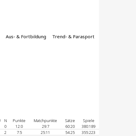
Aus- & Fortbildung
Trend- & Parasport
U
N
Punkte
Matchpunkte
Sätze
Spiele
0
12:0
29:7
60:20
380:189
2
7:5
25:11
54:25
355:223