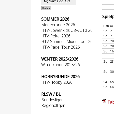
Spiel
SOMMER 2026
Medenrunde 2026
Datum
HTV-Löwenkids U8+/U10 26
So.
21
HTV-Pokal 2026
So.
21
HTV-Summer-Mixed Tour 26
So.
28
So.
28
HTV-Padel Tour 2026
So.
16
WINTER 2025/2026
So.
23
Winterrunde 2025/26
So.
30
HOBBYRUNDE 2026
HTV-Hobby 2026
Sa.
05
So.
06
RLSW / BL
Bundesligen
Tab
Regionalligen