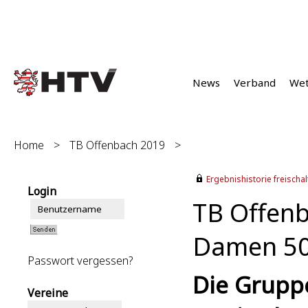
News
Verband
We
Home
>
TB Offenbach 2019
>
Ergebnishistorie freischalt
Login
TB Offen
Damen 50 
Passwort vergessen?
Die Grupp
Vereine