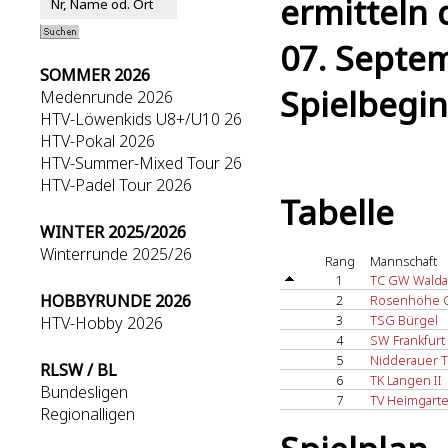
ermitteln 
07. Septem
SOMMER 2026
Spielbegin
Medenrunde 2026
HTV-Löwenkids U8+/U10 26
HTV-Pokal 2026
HTV-Summer-Mixed Tour 26
HTV-Padel Tour 2026
Tabelle
WINTER 2025/2026
Winterrunde 2025/26
Rang
Mannschaft
1
TC GW Walda
HOBBYRUNDE 2026
2
Rosenhöhe O
3
TSG Bürgel
HTV-Hobby 2026
4
SW Frankfurt 
5
Nidderauer 
RLSW / BL
6
TK Langen II
Bundesligen
7
TV Heimgarte
Regionalligen